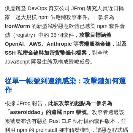
供應鏈暨 DevOps 資安公司 JFrog 研究人員近日揭
露一起大規模 npm 供應鏈攻擊事件。一款名為
IronWorm
的新型竊密惡意軟體已感染 npm 套件倉
儲（registry）中的 36 個套件，
攻擊目標涵蓋
OpenAI、AWS、Anthropic 等雲端服務金鑰，以及
SSH 私密金鑰與加密貨幣錢包檔案
，對全球
JavaScript 開發生態系構成嚴峻威脅。
從單一帳號到連鎖感染：攻擊鏈如何運
作
根據 JFrog 報告，
此波攻擊的起點為一個名為
「asteroiddao」的遭竊 npm 帳號
。攻擊者透過該
帳號發布含有惡意 Rust ELF 執行檔的套件版本，並
利用 npm 的 preinstall 腳本觸發機制，讓惡意程式碼