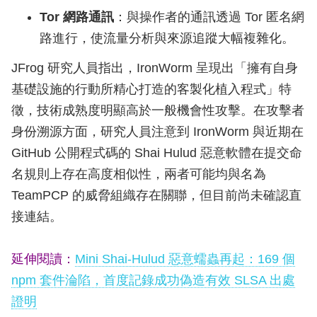
Tor 網路通訊
：與操作者的通訊透過 Tor 匿名網
路進行，使流量分析與來源追蹤大幅複雜化。
JFrog 研究人員指出，IronWorm 呈現出「擁有自身
基礎設施的行動所精心打造的客製化植入程式」特
徵，技術成熟度明顯高於一般機會性攻擊。在攻擊者
身份溯源方面，研究人員注意到 IronWorm 與近期在
GitHub 公開程式碼的 Shai Hulud 惡意軟體在提交命
名規則上存在高度相似性，兩者可能均與名為
TeamPCP 的威脅組織存在關聯，但目前尚未確認直
接連結。
延伸閱讀：
Mini Shai-Hulud 惡意蠕蟲再起：169 個
npm 套件淪陷，首度記錄成功偽造有效 SLSA 出處
證明