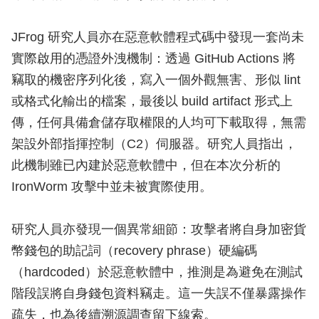
JFrog 研究人員亦在惡意軟體程式碼中發現一套尚未
實際啟用的憑證外洩機制：透過 GitHub Actions 將
竊取的機密序列化後，寫入一個外觀無害、形似 lint
或格式化輸出的檔案，最後以 build artifact 形式上
傳，任何具備倉儲存取權限的人均可下載取得，無需
架設外部指揮控制（C2）伺服器。研究人員指出，
此機制雖已內建於惡意軟體中，但在本次分析的
IronWorm 攻擊中並未被實際使用。
研究人員亦發現一個異常細節：攻擊者將自身加密貨
幣錢包的助記詞（recovery phrase）硬編碼
（hardcoded）於惡意軟體中，推測是為避免在測試
階段誤將自身錢包資料竊走。這一失誤不僅暴露操作
疏失，也為後續溯源調查留下線索。