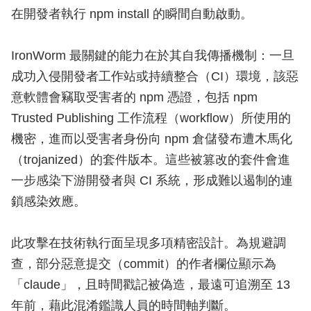
在開發者執行 npm install 的瞬間自動啟動。
IronWorm 最關鍵的能力在於其自我傳播機制：一旦
成功入侵開發者工作站或持續整合（CI）環境，該惡
意軟體會竊取受害者的 npm 憑證，包括 npm
Trusted Publishing 工作流程（workflow）所使用的
機密，進而以受害者身份向 npm 倉儲發布遭木馬化
（trojanized）的套件版本。這些被篡改的套件會進
一步感染下游開發者與 CI 系統，形成難以遏制的連
鎖感染效應。
此攻擊在技術執行面呈現多項精密設計。為規避調
查，部分惡意提交（commit）的作者欄位顯示為
「claude」，且時間戳記被偽造，最遠可追溯至 13
年前，藉此混淆鑑識人員的時間軸判斷。