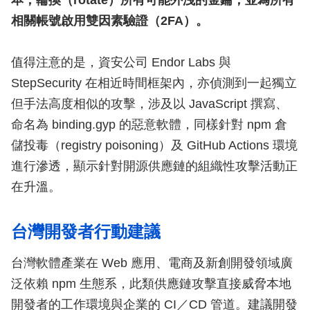
本，輪換（rotate）所有可能外洩的金鑰，並為所有
相關帳號啟用雙因素驗證（2FA）。
值得注意的是，資安公司 Endor Labs 與
StepSecurity 在相近時間框架內，亦偵測到一起獨立
但手法高度相似的攻擊，涉及以 JavaScript 撰寫、
命名為 binding.gyp 的惡意軟體，同樣針對 npm 倉
儲投毒（registry poisoning）及 GitHub Actions 環境
進行滲透，顯示針對開源供應鏈的組織性攻擊活動正
在升溫。
台灣開發者行動建議
台灣軟體產業在 Web 應用、電商及新創開發領域廣
泛依賴 npm 生態系，此類供應鏈攻擊直接威脅本地
開發者的工作環境與企業的 CI／CD 管道。建議開發