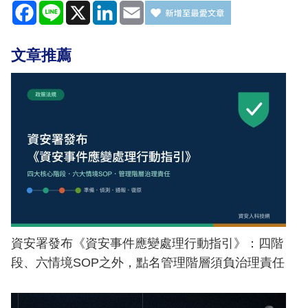
Facebook
Line
X
LinkedIn
Email
文章推薦
資安署發布《資安事件應變處理行動指引》：四階
段、六情境SOP之外，點名管理階層須負治理責任