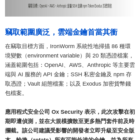
竊取範圍廣泛，雲端金鑰首當其衝
在竊取目標方面，IronWorm 系統性地掃描 86 種環
境變數（environment variable）與 20 類憑證檔案，
涵蓋範圍包括：OpenAI、AWS、Anthropic 等主要雲
端與 AI 服務的 API 金鑰；SSH 私密金鑰及 npm 存
取憑證；Vault 組態檔案；以及 Exodus 加密貨幣錢
包檔案。
應用程式安全公司 Ox Security 表示，此次攻擊在初
期即遭偵測，並在大規模擴散至更多熱門套件前及時
攔截。該公司建議受影響的開發者立即升級至安全版