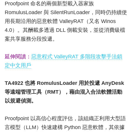
Proofpoint 命名的兩個新型載入器家族
RomulusLoader 與 SilentRunLoader，同時仍持續使
用長期沿用的惡意軟體 ValleyRAT（又名 Winos
4.0）。其酬載多透過 DLL 側載安裝，並從消費級檔
案共享服務分段投遞。
延伸閱讀：
惡意程式 ValleyRAT 多階段攻擊手法鎖
定中文用戶
TA4922 也將 RomulusLoader 用於投遞 AnyDesk
等遠端管理工具（RMT），藉由混入合法軟體活動
以規避偵測。
Proofpoint 以高信心程度評估，該組織正利用大型語
言模型（LLM）快速建構 Python 惡意軟體，其依據