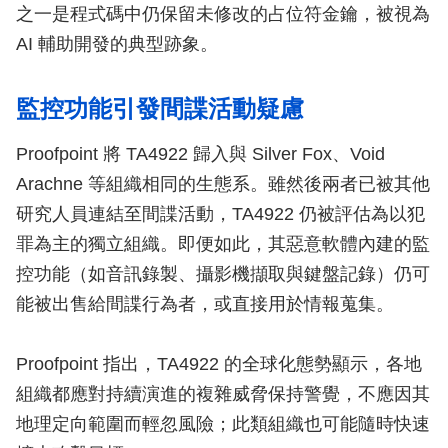
之一是程式碼中仍保留未修改的占位符金鑰，被視為
AI 輔助開發的典型跡象。
監控功能引發間諜活動疑慮
Proofpoint 將 TA4922 歸入與 Silver Fox、Void
Arachne 等組織相同的生態系。雖然後兩者已被其他
研究人員連結至間諜活動，TA4922 仍被評估為以犯
罪為主的獨立組織。即便如此，其惡意軟體內建的監
控功能（如音訊錄製、攝影機擷取與鍵盤記錄）仍可
能被出售給間諜行為者，或直接用於情報蒐集。
Proofpoint 指出，TA4922 的全球化態勢顯示，各地
組織都應對持續演進的複雜威脅保持警覺，不應因其
地理定向範圍而輕忽風險；此類組織也可能隨時快速