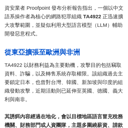
資安業者 Proofpoint 發布分析報告指出，一個以中文
語系操作者為核心的網路犯罪組織
TA4922
正迅速擴
大攻擊範圍，並疑似利用大型語言模型（LLM）輔助
開發惡意程式。
從東亞擴張至歐洲與非洲
TA4922 以財務利益為主要動機，攻擊目的包括竊取
資料、詐騙，以及轉售系統存取權限。該組織過去主
要鎖定日本，也曾對台灣、韓國、新加坡與印度的組
織發動攻擊，近期活動則已延伸至英國、德國、義大
利與南非。
其誘餌內容經過在地化，會以目標地區語言冒充稅務
機關、財務部門或人資團隊，主題多圍繞薪資、請款