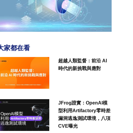
大家都在看
超越人類監督：前沿 AI
時代的新挑戰與應對
JFrog證實：OpenAI模
型利用Artifactory零時差
漏洞逃逸測試環境，八項
CVE曝光