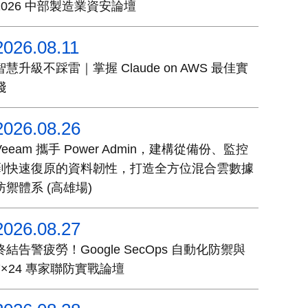
2026 中部製造業資安論壇
2026.08.11
智慧升級不踩雷｜掌握 Claude on AWS 最佳實
踐
2026.08.26
Veeam 攜手 Power Admin，建構從備份、監控
到快速復原的資料韌性，打造全方位混合雲數據
防禦體系 (高雄場)
2026.08.27
終結告警疲勞！Google SecOps 自動化防禦與
7×24 專家聯防實戰論壇