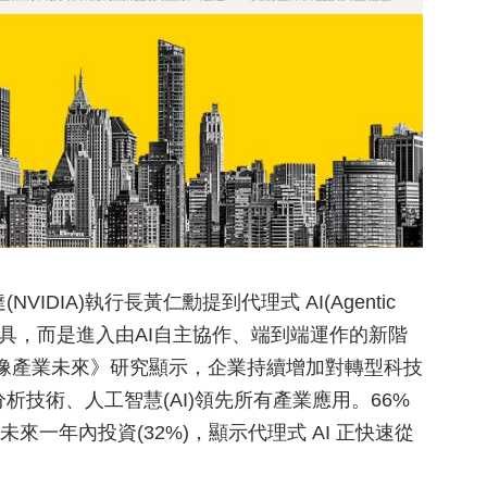
VIDIA)執行長黃仁勳提到代理式 AI(Agentic
 工具，而是進入由AI自主協作、端到端運作的新階
想像產業未來》研究顯示，企業持續增加對轉型科技
)的投資，其中分析技術、人工智慧(AI)領先所有產業應用。66%
未來一年內投資(32%)，顯示代理式 AI 正快速從