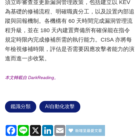
須立即審查並更新漏洞管理政策，包括建立以 KEV
為基礎的修補流程、明確職責分工，以及設置內部追
蹤與回報機制。各機構有 60 天時間完成漏洞管理流
程升級，並在 180 天內建置齊備所有確保能在指令
規定時限內完成修補所需的執行能力。CISA 亦將每
年檢視修補時限，評估是否需要因應攻擊者能力的演
進而進一步收緊。
本文轉載自 DarkReading。
鑑識分類
AI自動化攻擊
Facebook
Line
X
LinkedIn
Email