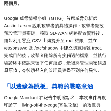
兩個月。
Google 威脅情報小組（GTIG）首席威脅分析師
Austin Larsen 說明攻擊者的具體操作：攻擊者竄改
預設管理員密碼、竊取 SD-WAN 網路配置資料後，
隨即利用惡意 CSV 上傳提升至 root 權限，並在
/etc/passwd 及 /etc/shadow 中建立隱藏帳號 troot。
完成目的後，攻擊者刪除所有接觸過的檔案，並執行
驗證腳本確認未留下任何痕跡，最後將管理員密碼還
原原值，令後續登入的管理員察覺不到任何異常。
「以邊緣為跳板」典範的戰略意涵
Google Mandiant 在報告中明確點名，本次事件再度
印證了「living-off-the-edge(寄生攻擊)」的攻擊典