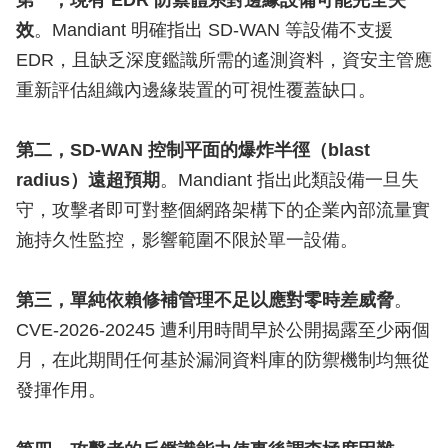
第一，現有 EDR 防禦體系對邊緣設備可能完全失
效
。Mandiant 明確指出 SD-WAN 等設備不支援
EDR，且缺乏深度鑑識所需的遙測資料，資安主管應
重新評估組織內邊緣裝置的可視性覆蓋缺口。
第二，SD-WAN 控制平面的爆炸半徑（blast
radius）遠超預期
。Mandiant 指出此類設備一旦失
守，攻擊者即可對整個網路架構下的企業內部流量實
施持久性監控，影響範圍不限於單一設備。
第三，單純依賴修補管理不足以應對零時差威脅
。
CVE-2026-20245 遭利用時間早於公開揭露至少兩個
月，在此期間任何基於漏洞資料庫的防禦機制均無從
發揮作用。