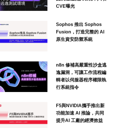
CVE曝光
Sophos 推出 Sophos
Fusion，打造完整的 AI
原生資安防禦系統
n8n 修補高嚴重性沙盒逃
逸漏洞，可讓工作流程編
輯者以伺服器程序權限執
行系統指令
F5與NVIDIA攜手推出新
功能加速 AI 推論，共同
提升AI 工廠的經濟效益