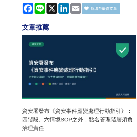
Facebook
Line
X
LinkedIn
Email
文章推薦
資安署發布《資安事件應變處理行動指引》：
四階段、六情境SOP之外，點名管理階層須負
治理責任