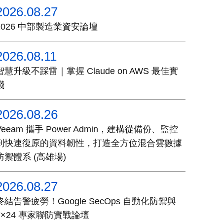
2026.08.27
2026 中部製造業資安論壇
2026.08.11
智慧升級不踩雷｜掌握 Claude on AWS 最佳實
踐
2026.08.26
Veeam 攜手 Power Admin，建構從備份、監控
到快速復原的資料韌性，打造全方位混合雲數據
防禦體系 (高雄場)
2026.08.27
終結告警疲勞！Google SecOps 自動化防禦與
7×24 專家聯防實戰論壇