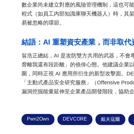
數企業尚未建立對應的風險管理機制，這也可能成
程式（如員工內部知識庫聊天機器人）時，其
易被忽略的環節。
結語：AI 重塑資安產業，而非取代
翁浩正總結，AI 是攻防雙方共用的武器，不
脅離我還有段距離」的僥倖心態。他建議企業
圍，同時正視 AI 應用所衍生的新型攻擊面。D
「主動式產品安全研究服務」（Offensive Product
漏洞挖掘能量延伸至企業產品開發階段，協助企業
Pwn2Own
DEVCORE
戴夫寇爾