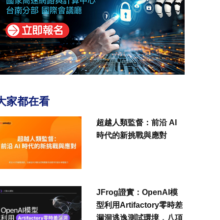
大家都在看
超越人類監督：前沿 AI
時代的新挑戰與應對
JFrog證實：OpenAI模
型利用Artifactory零時差
漏洞逃逸測試環境，八項