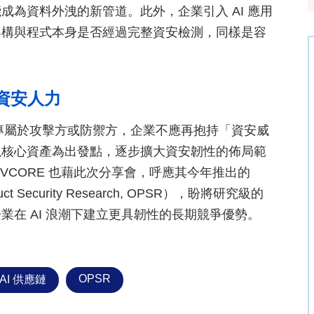
為資料外洩的新管道。此外，企業引入 AI 應用
架構與程式本身是否經過完整資安檢測，同樣是容
資安人力
會專屬於攻擊方或防禦方，企業不應再抱持「資安威
以核心資產為出發點，逐步擴大資安韌性的佈局範
EVCORE 也藉此次分享會，呼應其今年推出的
 Security Research, OPSR），盼將研究級的
在 AI 浪潮下建立更具韌性的長期競爭優勢。
OPSR
AI 供應鏈