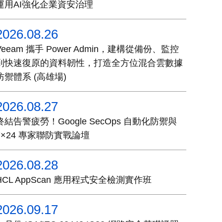
運用AI強化企業資安治理
2026.08.26
Veeam 攜手 Power Admin，建構從備份、監控
到快速復原的資料韌性，打造全方位混合雲數據
防禦體系 (高雄場)
2026.08.27
終結告警疲勞！Google SecOps 自動化防禦與
7×24 專家聯防實戰論壇
2026.08.28
HCL AppScan 應用程式安全檢測實作班
2026.09.17