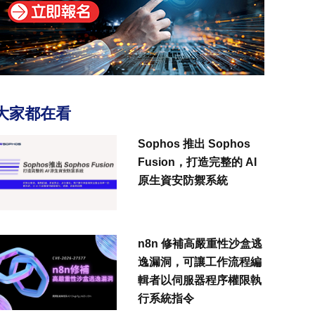
大家都在看
Sophos 推出 Sophos
Fusion，打造完整的 AI
原生資安防禦系統
n8n 修補高嚴重性沙盒逃
逸漏洞，可讓工作流程編
輯者以伺服器程序權限執
行系統指令