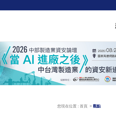
您現在位置 : 首頁 >
觀點