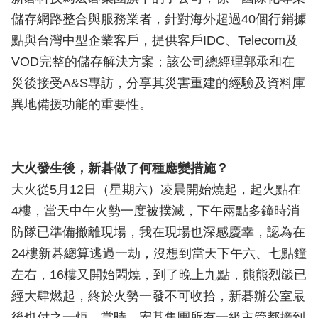
儲存網路整合與服務業者，針對海外超過40個行銷據
點與台灣中型企業客戶，提供客戶IDC、Telecom及
VOD完整的儲存解決方案；該公司總經理郭承和在
災後接受A&S專訪，分享其災害重建的經驗及資料庫
異地備援功能的重要性。
大火發生後，新碁做了何種應變措施？
大火從5月12日（星期六）凌晨開始燒起，起火點在
4樓，當天中午火勢一度被撲滅，下午兩點多鐘時消
防隊已準備撤離現場，我在現場也深感慶幸，認為在
24樓新碁總算逃過一劫，沒想到當天下午六、七點鐘
左右，16樓又開始悶燒，到了晚上九點，熊熊烈燄已
經大肆燃起，終於火勢一發不可收拾，新碁辦公室最
後也付之一炬。當時，宏碁集團所有一級主管都接到