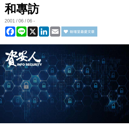
和專訪
2001 / 06 / 06
Facebook
Line
X
LinkedIn
Email