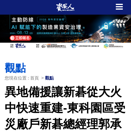
觀點
您現在位置 : 首頁 >
觀點
異地備援讓新碁從大火
中快速重建-東科園區受
災廠戶新碁總經理郭承