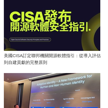
美國CISA訂定聯邦機關開源軟體指引：從導入評估
到自建貢獻的完整原則