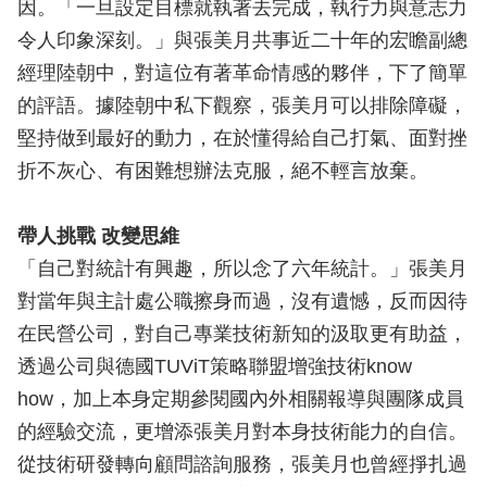
因。「一旦設定目標就執著去完成，執行力與意志力
令人印象深刻。」與張美月共事近二十年的宏瞻副總
經理陸朝中，對這位有著革命情感的夥伴，下了簡單
的評語。據陸朝中私下觀察，張美月可以排除障礙，
堅持做到最好的動力，在於懂得給自己打氣、面對挫
折不灰心、有困難想辦法克服，絕不輕言放棄。
帶人挑戰 改變思維
「自己對統計有興趣，所以念了六年統計。」張美月
對當年與主計處公職擦身而過，沒有遺憾，反而因待
在民營公司，對自己專業技術新知的汲取更有助益，
透過公司與德國TUViT策略聯盟增強技術know
how，加上本身定期參閱國內外相關報導與團隊成員
的經驗交流，更增添張美月對本身技術能力的自信。
從技術研發轉向顧問諮詢服務，張美月也曾經掙扎過