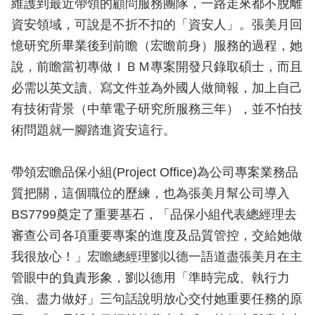
維護到最近帶領的顧問服務團隊，一路走來都不脫離
資安領域，可說是不折不扣的「資安人」。張美月回
憶研究所畢業後到前瞻（宏瞻前身）服務的過程，她
說，前瞻當初專做ＩＢＭ專案開發只錄取碩士，而且
必需以英文讀、寫文件並為外國人做簡報，加上自己
有技術背景（中華電子研究所服務三年），並不怕技
術問題就一腳踏進資安這行。
帶領宏瞻品保小組(Project Office)為公司專案業務品
質把關，這個職位的歷練，也為張美月幫公司導入
BS7799奠定了重要基石，「品保小組代表總經理去
審查公司各項重要專案的進度及品質管控，交給她做
我很放心！」宏瞻總經理劉以德一語道盡張美月在主
管眼中的負責形象，劉以德用「準時完成、執行力
強、盡力做好」三句話說明放心交付她重要任務的原