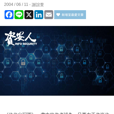
2004 / 06 / 11
謝誼萱
Facebook
Line
X
LinkedIn
Email