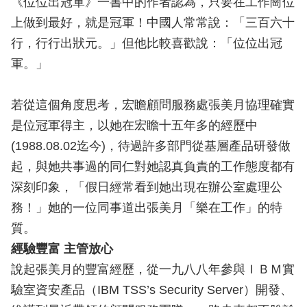
《位位出冠軍》一書中的作者認為，只要在工作崗位
上做到最好，就是冠軍！中國人常常說：「三百六十
行，行行出狀元。」但他比較喜歡說：「位位出冠
軍。」
若從這個角度思考，宏瞻顧問服務處張美月協理確實
是位冠軍得主，以她在宏瞻十五年多的經歷中
(1988.08.02迄今)，待過許多部門從基層產品研發做
起，與她共事過的同仁對她認真負責的工作態度都有
深刻印象，「假日經常看到她出現在辦公室處理公
務！」她的一位同事道出張美月「樂在工作」的特
質。
經驗豐富 主管放心
說起張美月的豐富經歷，從一九八八年參與ＩＢＭ實
驗室資安產品（IBM TSS’s Security Server）開發、