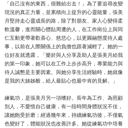
「自己沒有的東西，很難給出去！」為了要追尋改變
現況的真正力量，並累積向上提升的心靈能量，張美
月堅持走心靈成長的路，除了對朋友、家人心變得柔
軟溫馨，進而關心體貼周遭的人，在工作崗位上與同
仁互動更帶著歡喜心、慈悲心，以更圓融態度待人處
事，以前在人際關係上的負擔也跟著減輕了。她的一
位好友就透露，「樂於與人分享及助人是張美月給我
的第一印象，她可以在工作上步步高升，專業能力與
待人誠懇是主要因素。與她分享生活經驗時，她就像
是我的大姊姊般，給人最貼心也最中肯的見解。」
練氣功，是張美月另一項嗜好。長年為工作、為照顧
別人，不愛惜自己健康，有一段時間身體狀況不佳，
讓她飽受折磨；經過幾年來，持續練氣功後，不僅氣
色變好了，體能狀況也改善許多。她從練氣功中培養