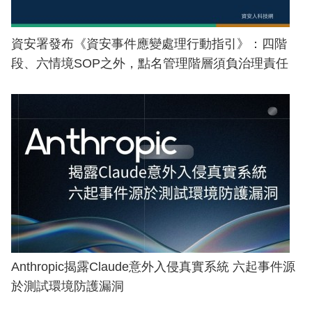
資安署發布《資安事件應變處理行動指引》：四階
段、六情境SOP之外，點名管理階層須負治理責任
Anthropic揭露Claude意外入侵真實系統 六起事件源
於測試環境防護漏洞