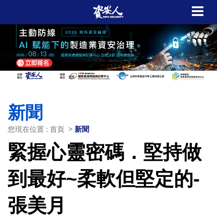
新聞
您現在位置 : 首頁 >
新聞
緊握心靈密碼．堅持做
到最好~柔軟但堅定的-
張美月