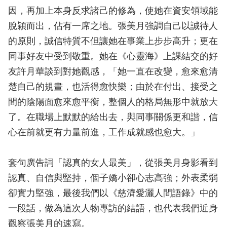
因，再加上本身反求諸己的修為，使她在資安領域能
脫穎而出，佔有一席之地。張美月強調自己以誠待人
的原則，誠信特質不但讓她在事業上步步高升；更在
同事好友中受到敬重。她在《心靈海》上課結交的好
友許月華談到對她觀感，「她一直在改變，愈來愈清
楚自己的規畫，也活得愈快樂；由於在付出、接受之
間的陰陽面愈來愈平衡，整個人的格局無形中就放大
了。在職場上默默的給出去，與同事關係更和諧，信
心在前就更有力量前進，工作成就感也愈大。」
套句廣告詞「認真的女人最美」，從張美月身影看到
認真、自信與堅持，個子嬌小卻心志高強；外表柔弱
卻實力堅強，最後我們以《慈濟愛灑人間語錄》中的
一段話，做為這次人物專訪的結語，也代表我們近身
觀察張美月的速寫。