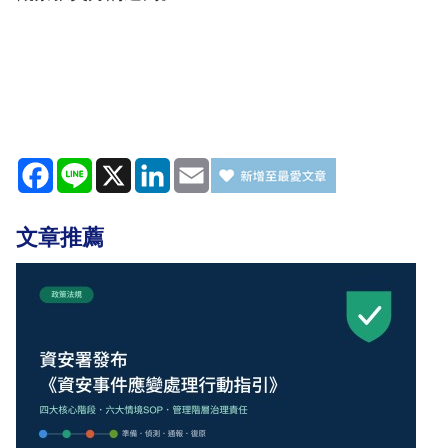
Facebook
Line
X
LinkedIn
Email
文章推薦