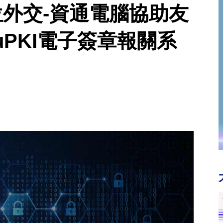
位外交-資通電腦協助友
PKI電子簽章報關系