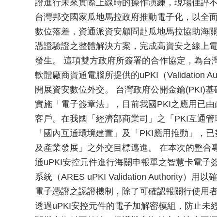
證進行未來實際上線時的操作演練，現場佳評不
台灣邦交國家瓜地馬拉政府推動電子化，以全
數位落差，資通派資安顧問赴瓜地馬拉協助海關之
憑證驗證之整體解決方案，完成高資安之線上
發生。 這項雙方政府所簽署的合作協定，為台
軟體廠商資通電腦所提供的uPKI（Validation
開展資安數位外交。 台灣政府公開金鑰(PKI)基
實施「電子簽章法」，目前我國PKI之應用已
客戶。在我國「經濟部商業司」之「PKI互通
「國內互通環境建置」及「PKI應用推動」，已
及產業發展」之外交目標邁進。 在本次的整合
通uPKI安控元件進行海關申報單之智慧卡電子
系統（ARES uPKI Validation Author
電子憑證之認證機制，除了可確認報關行使用者
透過uPKI安控元件的電子加解密模組，防止