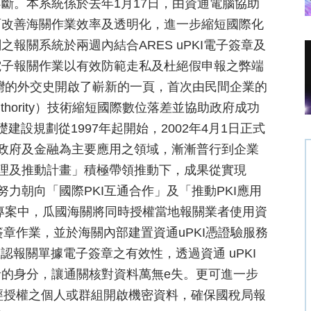
斷。本系統係於去年1月17日，由資通電腦協助
面改善海關作業效率及透明化，進一步縮短國際化
報關系統於兩週內結合ARES uPKI電子簽章及
電子報關作業以有效防範走私及杜絕假申報之弊端
灣的外交史開啟了嶄新的一頁，首次由民間企業的
 Authority）技術縮短國際數位落差並協助政府成功
礎建設規劃從1997年起開始，2002年4月1日正式
由政府及金融為主要應用之領域，漸漸普行到企業
管理及推動計畫」積極帶領推動下，成果從實現
努力朝向「國際PKI互通合作」及「推動PKI應用
專案中，瓜國海關將同時授權當地報關業者使用資
簽章作業，並於海關內部建置資通uPKI憑證驗服務
ity）用以確認報關單據電子簽章之有效性，透過資通 uPKI
的身分，讓通關核對資料萬無e失。更可進一步
未經授權之個人或群組開啟機密資料，確保國稅局報