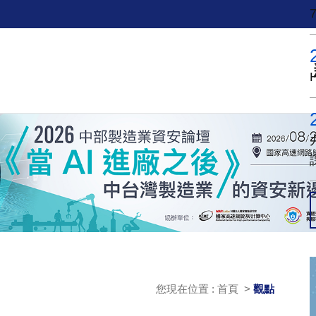
您現在位置 : 首頁 >
觀點