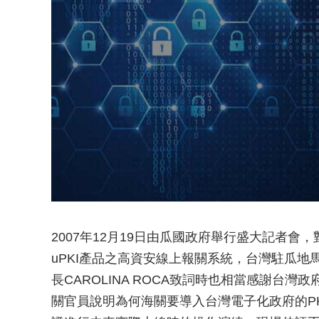
2007年12月19日由瓜國政府舉行盛大記者會
uPKI產品之高資安線上報關系統，台灣駐瓜
長CAROLINA ROCA致詞時也相當感謝台
關官員說明為何海關要導入台灣電子化政府的P