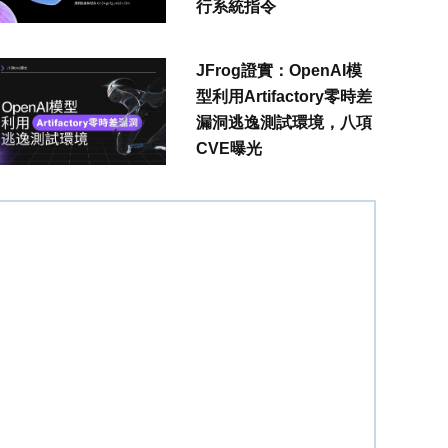
行系統指令
JFrog證實：OpenAI模
型利用Artifactory零時差
漏洞逃逸測試環境，八項
CVE曝光