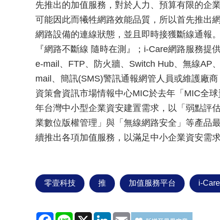
先推出的加值服務，對於人力、預算有限的企
可能因此而犧牲網路效能品質，所以首先推出
網路設備的連線狀態，並且即時接獲斷線通報。」
『網路不斷線 隨時在測』；i-Care網路服務
e-mail、FTP、防火牆、Switch Hub、
mail、簡訊(SMS)警訊通報網管人員或維護
資策會資訊市場情報中心MIC於去年「MIC全
年台灣中小型企業資安建置需求，以「弱點評
業數位版權管理」與「無線網路安全」等產品最為
續推出各項加值服務，以滿足中小企業資安需
零壹科技
推
加值服務平台
i-Ca
Facebook
Line
X
LinkedIn
Email