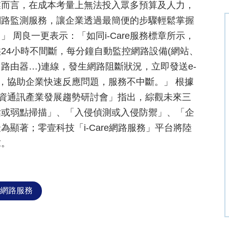
業而言，在成本考量上無法投入眾多預算及人力，
網路監測服務，讓企業透過最簡便的步驟輕鬆掌握
 周良一更表示：「如同i-Care服務標章所示，
提供24小時不間斷，每分鐘自動監控網路設備(網站、
無線AP、路由器…)連線，發生網路阻斷狀況，立即發送e-
廠商，協助企業快速反應問題，服務不中斷。」 根據
球資通訊產業發展趨勢研討會」指出，綜觀未來三
估或弱點掃描」、「入侵偵測或入侵防禦」、「企
顯著；零壹科技「i-Care網路服務」平台將陸
求。
re網路服務