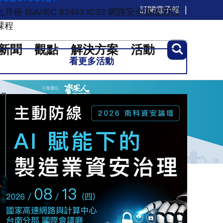
訂閱電子報
九月份 ISA/IEC 62443 IC32 網路安全基礎證照
課程
新聞
觀點
解決方案
活動
看更多活動