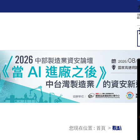
您現在位置 : 首頁 >
觀點