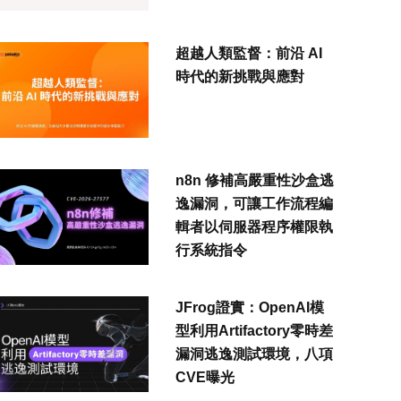
超越人類監督：前沿 AI
時代的新挑戰與應對
n8n 修補高嚴重性沙盒逃
逸漏洞，可讓工作流程編
輯者以伺服器程序權限執
行系統指令
JFrog證實：OpenAI模
型利用Artifactory零時差
漏洞逃逸測試環境，八項
CVE曝光