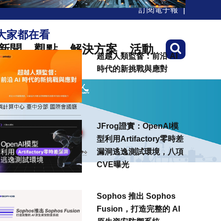
訂閱電子報
大家都在看
新聞
觀點
解決方案
活動
超越人類監督：前沿 AI
時代的新挑戰與應對
JFrog證實：OpenAI模
型利用Artifactory零時差
漏洞逃逸測試環境，八項
CVE曝光
Sophos 推出 Sophos
Fusion，打造完整的 AI