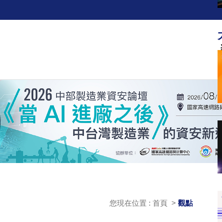
您現在位置 : 首頁 >
觀點