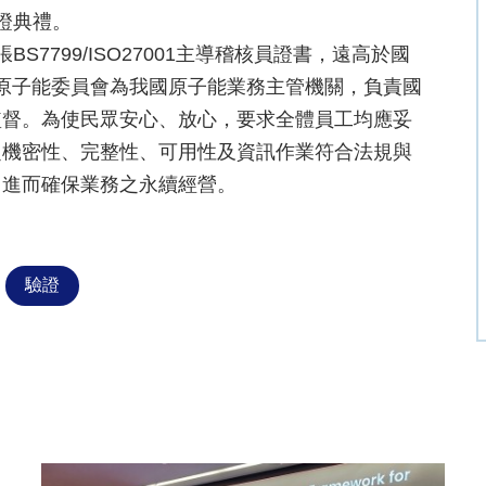
證典禮。
7799/ISO27001主導稽核員證書，遠高於國
 原子能委員會為我國原子能業務主管機關，負責國
監督。為使民眾安心、放心，要求全體員工均應妥
之機密性、完整性、可用性及資訊作業符合法規與
，進而確保業務之永續經營。
驗證