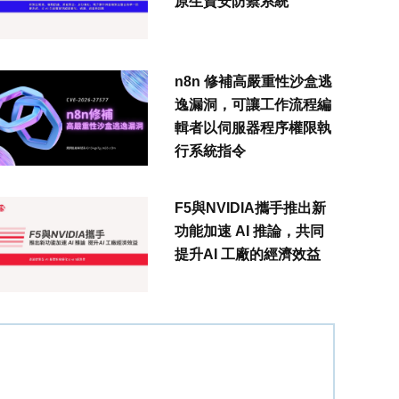
原生資安防禦系統
n8n 修補高嚴重性沙盒逃
逸漏洞，可讓工作流程編
輯者以伺服器程序權限執
行系統指令
F5與NVIDIA攜手推出新
功能加速 AI 推論，共同
提升AI 工廠的經濟效益