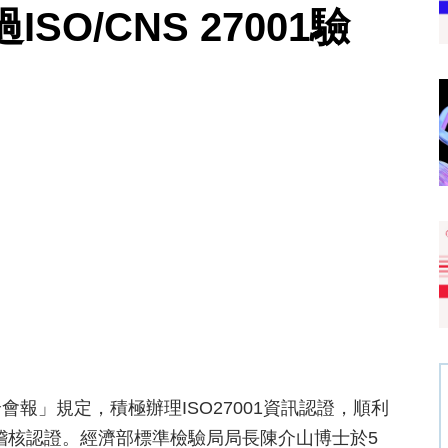
O/CNS 27001驗
報」規定，積極辦理ISO27001資訊認證，順利
部稽核認證。經濟部標準檢驗局局長陳介山博士於5