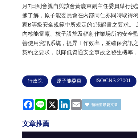
月7日到會親自與該會黃慶東副主任委員舉行授
據了解，原子能委員會在內部同仁亦同時取得3張BS
家B等級安全規範中所規定的1張證書之要求。
內核能電廠、核子設施及輻射作業場所的安全
善使用資訊系統，提昇工作效率，並確保資訊
契約之要求，以降低資通安全事故之發生機率
ISO/CNS 27001
行政院
原子能委員
Facebook
Line
X
LinkedIn
Email
文章推薦