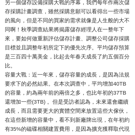
另一個儲存設備採購大戰的序幕，我們每年作兩次儲
存採購計畫調查，雖然採購意願可以看得出一些市場
的風向，但是不同的買家的需求就像是人生般的大不
同啊！秋季調查結果將揭露儲存經理人在一整年下
來，要如何做重新評估儲存計畫、調整公司儲存採購
目標並且調整年初所定下的優先次序。平均儲存預算
是三百四十萬美金，比起去年春天成長了約五個百分
比。
容量大戰：近一年來，儲存容量的成長，是因為法規
要求下的必然結果。在本次調查中，平均增加40TB
的容量，約為兩年前的兩倍之多，也比年初的37TB
還增加一些(3TB) 。但是受訪者認為，未來還會繼續
成長，而且需要更大的實體空間來放置這些大傢伙，
在這些新增的容量中，看不到新廠牌出現，在年初約
有35%的磁碟相關建置費用，是因為擴充獲釋取代現