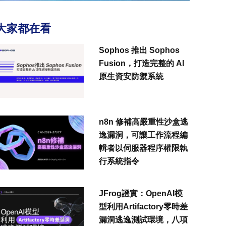
大家都在看
Sophos 推出 Sophos
Fusion，打造完整的 AI
原生資安防禦系統
n8n 修補高嚴重性沙盒逃
逸漏洞，可讓工作流程編
輯者以伺服器程序權限執
行系統指令
JFrog證實：OpenAI模
型利用Artifactory零時差
漏洞逃逸測試環境，八項