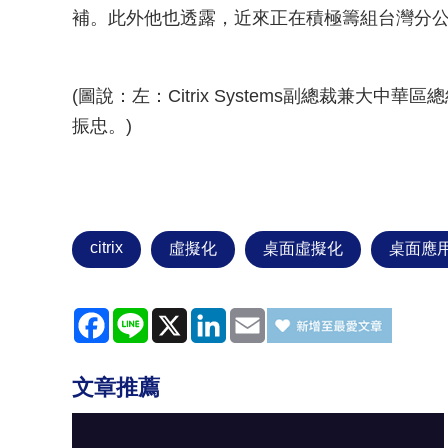
補。此外他也透露，近來正在積極籌組台灣分
(圖說：左：Citrix Systems副總裁兼大
振忠。)
citrix
虛擬化
桌面虛擬化
桌面應
Facebook
Line
X
LinkedIn
Email
文章推薦