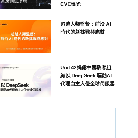
CVE曝光
超越人類監督：前沿 AI
時代的新挑戰與應對
Unit 42揭露中國駭客組
織以 DeepSeek 驅動AI
代理自主入侵全球伺服器