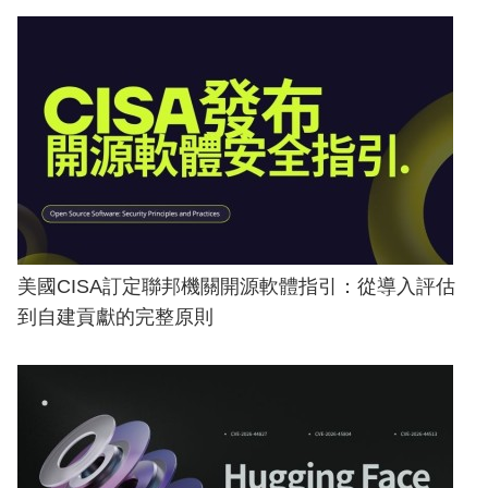
美國CISA訂定聯邦機關開源軟體指引：從導入評估
到自建貢獻的完整原則