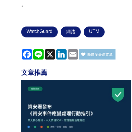
。
WatchGuard
UTM
網路
Facebook
Line
X
LinkedIn
Email
文章推薦