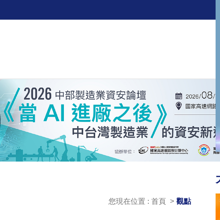
您現在位置 : 首頁 >
觀點