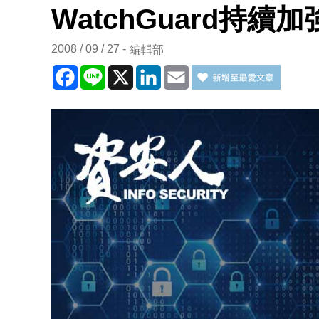
WatchGuard持
2008 / 09 / 27
編輯部
Facebook
Line
X
LinkedIn
Email