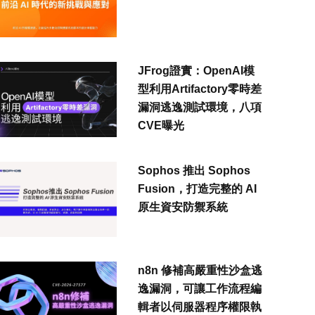
JFrog證實：OpenAI模
型利用Artifactory零時差
漏洞逃逸測試環境，八項
CVE曝光
Sophos 推出 Sophos
Fusion，打造完整的 AI
原生資安防禦系統
n8n 修補高嚴重性沙盒逃
逸漏洞，可讓工作流程編
輯者以伺服器程序權限執