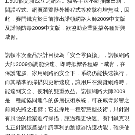
1,500個是新成立之網站。駭客手法不斷推陳出新，
間諜程式、網頁瀏覽器外掛程式等攻擊有增無減，因
此，賽門鐵克於日前推出諾頓網路大師2009中文版
及諾頓防毒2009中文版，欲協助企業阻擋各種新興
威脅。
諾頓本次產品設計目標為「安全零負擔」，諾頓網路
大師2009強調能快速、即時抵禦各種線上威脅，在
保護電腦、家用網路的安全下，系統仍能快速執行，
而其精準的掃描與更新速度，讓用戶在瀏覽網路時，
能達到安全、便利的雙重效益。諾頓網路大師2009
是一種能協同運作的多層技術系統，可在威脅影響之
前就先將之抵禦；它並採用一種智慧型技術，只針對
有風險的檔案進行掃描，讓過程更快速。賽門鐵克現
也正針對該產品申請專利的瀏覽器防護功能，確保使