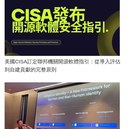
美國CISA訂定聯邦機關開源軟體指引：從導入評估
到自建貢獻的完整原則