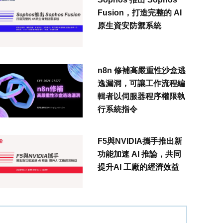
Fusion，打造完整的 AI
原生資安防禦系統
n8n 修補高嚴重性沙盒逃
逸漏洞，可讓工作流程編
輯者以伺服器程序權限執
行系統指令
F5與NVIDIA攜手推出新
功能加速 AI 推論，共同
提升AI 工廠的經濟效益