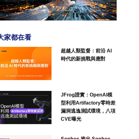
大家都在看
超越人類監督：前沿 AI
時代的新挑戰與應對
JFrog證實：OpenAI模
型利用Artifactory零時差
漏洞逃逸測試環境，八項
CVE曝光
Sophos 推出 Sophos