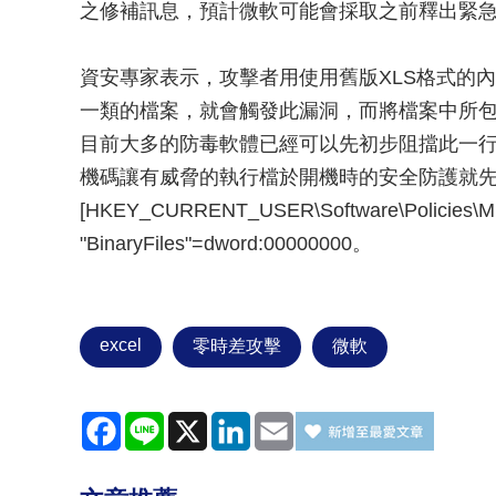
之修補訊息，預計微軟可能會採取之前釋出緊
資安專家表示，攻擊者用使用舊版XLS格式的內
一類的檔案，就會觸發此漏洞，而將檔案中所
目前大多的防毒軟體已經可以先初步阻擋此一
機碼讓有威脅的執行檔於開機時的安全防護就
[HKEY_CURRENT_USER\Software\Policies\Micro
"BinaryFiles"=dword:00000000。
excel
零時差攻擊
微軟
Facebook
Line
X
LinkedIn
Email