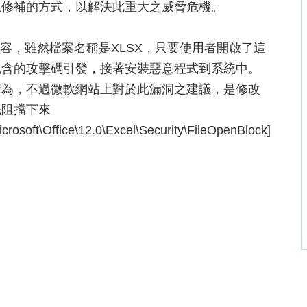
急修補的方式，以解決此重大之威脅危機。
容，雖然檔案名稱是XLSX，只要使用者開啟了這
包含的攻擊碼引發，接著安裝惡意程式到系統中。
行為，不過微軟網站上對於此漏洞之建議，是修改
先阻擋下來
soft\Office\12.0\Excel\Security\FileOpenBlock]