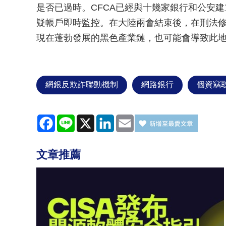
是否已過時。CFCA已經與十幾家銀行和公安
疑帳戶即時監控。在大陸兩會結束後，在刑法
現在蓬勃發展的黑色產業鏈，也可能會導致此
網銀反欺詐聯動機制
網路銀行
個資竊
Facebook
Line
X
LinkedIn
Email
文章推薦