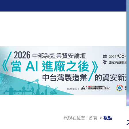
您現在位置 : 首頁 >
觀點