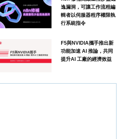
逸漏洞，可讓工作流程編
輯者以伺服器程序權限執
行系統指令
F5與NVIDIA攜手推出新
功能加速 AI 推論，共同
提升AI 工廠的經濟效益