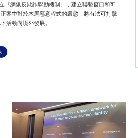
建立『網銀反欺詐聯動機制』，建立聯繫窗口和可
修正案中對於木馬惡意程式的嚴懲，將有法可打擊
地下活動向境外發展。
取