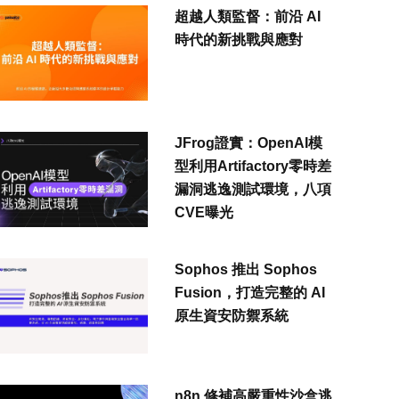
超越人類監督：前沿 AI
時代的新挑戰與應對
JFrog證實：OpenAI模
型利用Artifactory零時差
漏洞逃逸測試環境，八項
CVE曝光
Sophos 推出 Sophos
Fusion，打造完整的 AI
原生資安防禦系統
n8n 修補高嚴重性沙盒逃