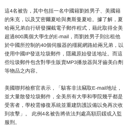
這4名被告，其中包括一名中國籍劉姓男子、美國籍
的朱克，以及艾密爾夏哈與奧斯曼夏哈。據了解，夏
哈兩兄弟自行研發攔截電子郵件程式，藉此取得全美
超過800萬個大學生的E-mail，而劉姓男子則出租他
於中國所控制的40個伺服器的殭屍網路給兩兄弟，以
使用中國IP發送垃圾郵件，隱藏原始發送地址。而這
些垃圾郵件包含對學生販賣MP3播放器與牙齒美白劑
等物品之內容。
美國聯邦檢察官表示，「駭客非法竊取E-mail地址，
並大量散發垃圾郵件，全美所有大學和學院幾乎都是
受害者，學校需修復系統並重建防護設備以免再次收
到攻擊」。 此例4名被告將依法判處高額罰鍰或入監
服刑。