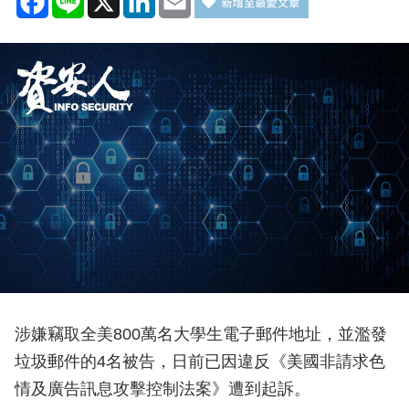
涉嫌竊取全美800萬名大學生電子郵件地址，並濫發
垃圾郵件的4名被告，日前已因違反《美國非請求色
情及廣告訊息攻擊控制法案》遭到起訴。