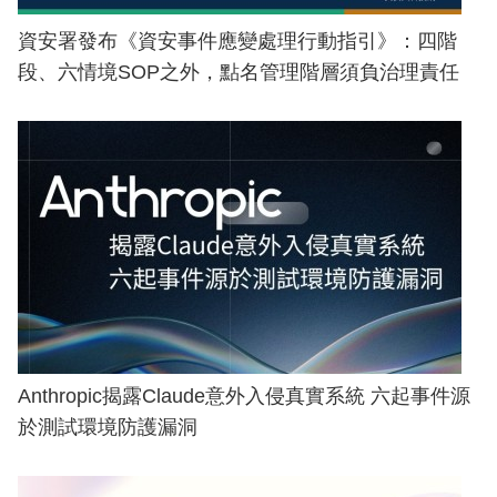
資安署發布《資安事件應變處理行動指引》：四階
段、六情境SOP之外，點名管理階層須負治理責任
Anthropic揭露Claude意外入侵真實系統 六起事件源
於測試環境防護漏洞