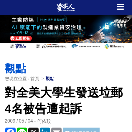
觀點
您現在位置 : 首頁 >
觀點
對全美大學生發送垃郵
4名被告遭起訴
2009 / 05 / 04
何依玟
Facebook
Line
X
LinkedIn
Email