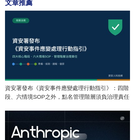
文章推薦
資安署發布《資安事件應變處理行動指引》：四階
段、六情境SOP之外，點名管理階層須負治理責任