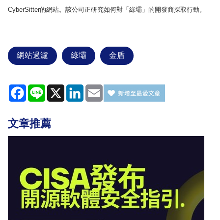
CyberSitter
的網站。該公司
正研究如何對「綠壩」的開發商採取行動。
網站過濾
綠壩
金盾
Facebook
Line
X
LinkedIn
Email
文章推薦