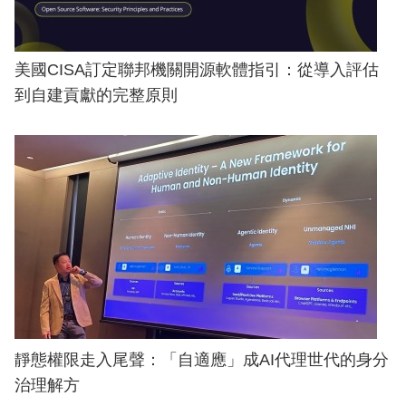
美國CISA訂定聯邦機關開源軟體指引：從導入評估
到自建貢獻的完整原則
靜態權限走入尾聲：「自適應」成AI代理世代的身分
治理解方