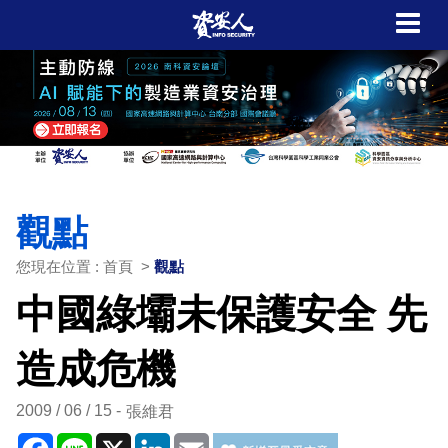
觀點
您現在位置 : 首頁 >
觀點
中國綠壩未保護安全 先
造成危機
2009 / 06 / 15
張維君
Facebook
Line
X
LinkedIn
Email