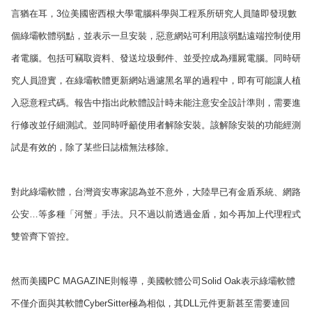
言猶在耳，
3
位美國密西根大學電腦科學與工程系所研究人員隨即發現數
個綠壩軟體弱點，並表示一旦安裝，惡意網站可利用該弱點遠端控制使用
者電腦。包括可竊取資料、發送垃圾郵件、並受控成為殭屍電腦。同時研
究人員證實，在綠壩軟體更新網站過濾黑名單的過程中，即有可能讓人植
入惡意程式碼。報告中指出此軟體設計時未能注意安全設計準則，需要進
行修改並仔細測試。並同時呼籲使用者解除安裝。該解除安裝的功能經測
試是有效的，除了某些日誌檔無法移除。
對此綠壩軟體，台灣資安專家認為並不意外，大陸早已有金盾系統、網路
公安…等多種「河蟹」手法。只不過以前透過金盾，如今再加上代理程式
雙管齊下管控。
然而美國
PC MAGAZINE
則報導，美國軟體公司
Solid Oak
表示綠壩軟體
不僅介面與其軟體
CyberSitter
極為相似，其
DLL
元件更新甚至需要連回