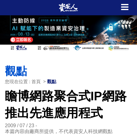
觀點
您現在位置 : 首頁 >
觀點
瞻博網路聚合式IP網路
推出先進應用程式
2009 / 07 / 23
本篇內容由廠商所提供，不代表資安人科技網觀點