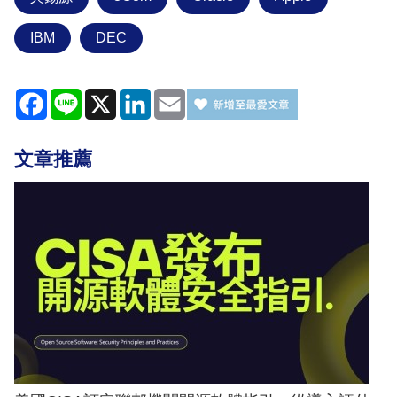
IBM
DEC
Facebook
Line
X
LinkedIn
Email
文章推薦