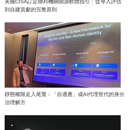
美國CISA訂定聯邦機關開源軟體指引：從導入評估
到自建貢獻的完整原則
靜態權限走入尾聲：「自適應」成AI代理世代的身分
治理解方