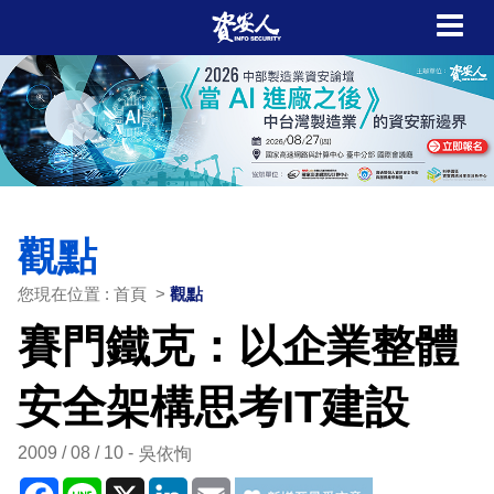
觀點
您現在位置 : 首頁 >
觀點
賽門鐵克：以企業整體
安全架構思考IT建設
2009 / 08 / 10
吳依恂
Facebook
Line
X
LinkedIn
Email