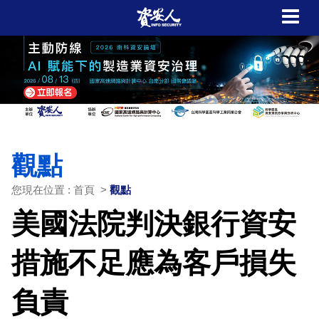
觀點
您現在位置 : 首頁 >
觀點
美國法院判決銀行資安
措施不足應為客戶損失
負責