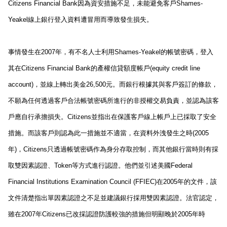
Citizens Financial Bank
因為資安措施不足，未能避免客戶
Shames-
Yeakel
線上銀行登入資料遭冒用而導致發生損失。
事情發生在
2007
年，有不名人士利用
Shames-Yeakel
的帳號密碼，登入
其在
Citizens Financial Bank
的產權信貸額度帳戶
(equity credit line
account)
，並線上轉出美金
26,500
元。而銀行根據其與客戶簽訂的條款，
不願為任何透過客戶合法帳號密碼所進行的非授權交易負責，並認為該客
戶應自行承擔損失。
Citizens
並指出在保護客戶線上帳戶上已採取了安全
措施。而該客戶則認為此一措施並不適當，在資料外洩發生之時
(2005
年
)
，
Citizens
只透過帳號密碼作為身分存取控制，而其他銀行當時則有採
取雙因素認證、
Token
等方式進行認證。他們並引述美國
Federal
Financial Institutions Examination Council (FFIEC)
在
2005
年的文件，該
文件清楚指出單因素認證之不足並建議銀行採用雙因素認證。法官認定，
雖在
2007
年
Citizens
已改採認證防護較強的措施但明顯晚於
2005
年時