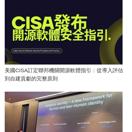
美國CISA訂定聯邦機關開源軟體指引：從導入評估
到自建貢獻的完整原則