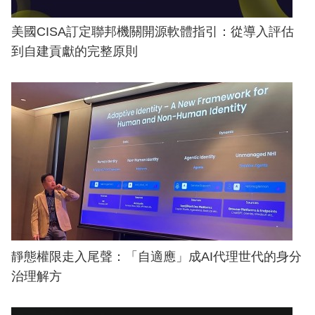
美國CISA訂定聯邦機關開源軟體指引：從導入評估
到自建貢獻的完整原則
靜態權限走入尾聲：「自適應」成AI代理世代的身分
治理解方