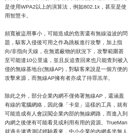
是使用WPA2以上的演算法，例如802.1x，甚至是使
用智慧卡。
頻寬被盜用事小，可能造成的危害還有無線溢波的問
題，駭客入侵後可用之作為跳板進行攻擊，加上指
向/非指向天線，在無遮蔽物的狀況下，攻擊範圍甚
至可能達10公里遠，並且反追查回來也只能查到被入
侵的無線基地台(無線AP)，對駭客來說是一個方便的
攻擊來源，而無線AP擁有者亦成了待罪羔羊。
除此之外，部分企業內網不僅佈署無線AP，還涵蓋
有線的電腦網絡，因此像「卡皇」這樣的工具，就有
可能造成有人會誤闖企業內部的無線網路，而進入到
內網之後便有可能看見或利用有用的資源。TrueMan
就過去滲透測試經驗看來，中小企業的內網多半無人