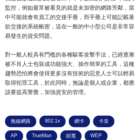
監控，例如最常被看見的就是未加密的網路芳鄰，當
中可能就會有員工的交接手冊，而手冊上可能記載著
欲交接的系統帳密，這在一般的中小型公司是非常容
易發生的資安問題。
對一般人較具有門檻的各種駭客攻擊手法，已經逐漸
被不肖人士包裝成功能強大、操作簡單的工具，這種
趨勢恐怕將會使得更多沒有技術的惡意人士可以輕易
取得犯罪工具，於此同時，無論是個人或企業，都應
該要提高警覺，加強資安的管理。
802.1x
無線網路
網卡
卡皇
AP
TrueMan
WEP
頻寬