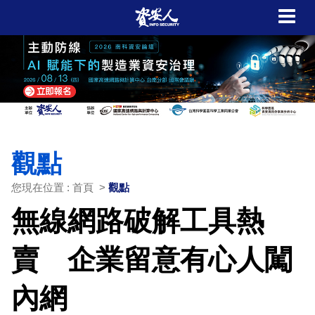
觀點
您現在位置 : 首頁 >
觀點
無線網路破解工具熱
賣 企業留意有心人闖
內網