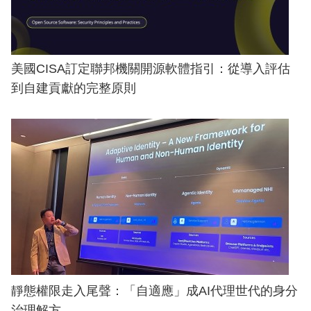
美國CISA訂定聯邦機關開源軟體指引：從導入評估
到自建貢獻的完整原則
靜態權限走入尾聲：「自適應」成AI代理世代的身分
治理解方