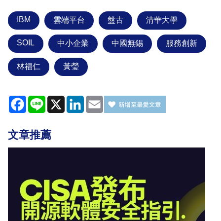
IBM
雲端平台
盤古
清華大學
SOIL
中小企業
中國無錫
服務創新
林福仁
黃瑩
Facebook
Line
X
LinkedIn
Email
文章推薦