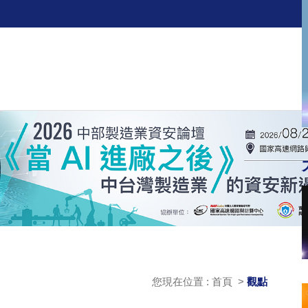
您現在位置 : 首頁 >
觀點