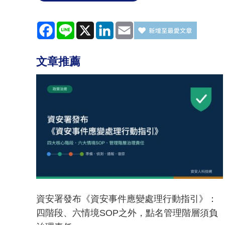
Facebook
Line
X
LinkedIn
Email
文章推薦
資安署發布《資安事件應變處理行動指引》：
四階段、六情境SOP之外，點名管理階層須負