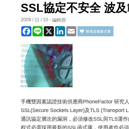
SSL協定不安全 波
2009 / 11 / 10
編輯部
Facebook
Line
X
LinkedIn
Email
手機雙因素認證技術供應商PhoneFactor 研究人員M
SSL(Secure Sockets Layer)及TLS (Tran
通訊協定層次的漏洞，必須修改SSL與TLS運
程式必需採用最新的SSL函式庫，使用者也必須