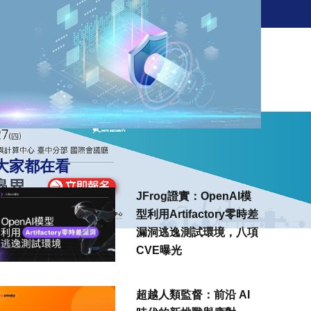
訂閱電子報
新聞
觀點
解決方案
活動
大家都在看
JFrog證實：OpenAI模
型利用Artifactory零時差
漏洞逃逸測試環境，八項
CVE曝光
超越人類監督：前沿 AI