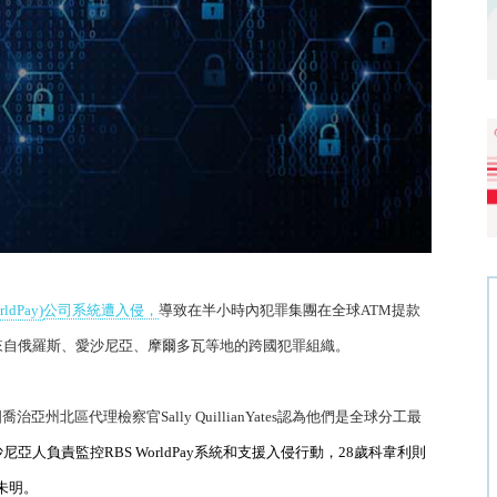
rldPay)
公司系統遭入侵，
導致在半小時內犯罪集團在全球
ATM
提款
來自俄羅斯、愛沙尼亞、摩爾多瓦等地的跨國犯罪組織。
國喬治亞州北區代理檢察官
Sally QuillianYates
認為他們是全球分工最
沙尼亞人負責監控
RBS WorldPay
系統和支援入侵行動，
28
歲科韋利則
未明。