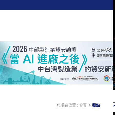
您現在位置 : 首頁 >
觀點