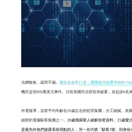
法網恢恢，疏而不漏。
發生在去年
11
月，環球支付信用卡
(RBS Wo
機共盜領
900
萬美元事件。日前美國司法部宣布破案，並起訴
8
名
外電報導，這群平均年齡在
20
歲左右的犯罪集團，分工細膩。美
細密的電腦駭客集團之一。
28
歲俄羅斯人破解加密資料、
25
歲愛
是最先向他們披露系統弱點的人，另一名代號「駭客
3
號」則身份