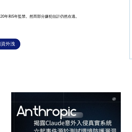
判
20
年和
5
年監禁。然而部分嫌犯估計仍然在逃。
個資外洩