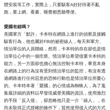
體安裝等工作，實際上，只要駭客A好好待著不亂
跑，要上網、看書、睡覺都悉聽尊便。
愛國有錯嗎？
美國軍方「默許」卡本特在網路上進行的偵察及接觸
駭客行為，他也屬於FBI的祕密線人，每天和軍方、
情治單位的人員聯絡，然而，卡本特的存在卻也是情
治單位心中的一個疙瘩。情治單位希望借重卡本特的
能力，另一方面卻也擔心無法控制卡本特，畢竟本身
在網路上的行為沒有受到情治單位的監控，有沒有透
過網路進行任何惡意的恐怖行動也是情治單位所憂心
的。卡本特本著「愛國」的心情成為蜘蛛人，為了蒐
集最詳細的資料以早發現威脅美國的資訊，使用激烈
的手段「反入侵」，卻忽略他只是一介「線人」，在
尚未取得正式授權的條件下，貿然使用侵入式的方式