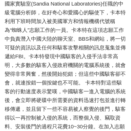
國家實驗室(Sandia National Laboratories)任職的中
級電腦分析師，在好奇心和愛國心的驅使下，卡本特
利用下班時間加入被美國軍方和情報機構代號稱
為“蜘蛛人”志願工作的一員。卡本特在這項志願工作
中負責潛入中國大陸的聊天室、BBS和網站，將一切
可疑的資訊以及任何和駭客攻擊相關的訊息蒐集並傳
遞給FBI。卡本特發現中國駭客的入侵手法非常高
明，大多數的駭客入侵政府機關的電腦系統後，就會
變得非常興奮，然後開始犯錯；但這些中國駭客卻不
會，就連按錯一個按鍵也不可能。 卡本特對這些駭
客的行動速度表示驚嘆，中國駭客一進入電腦的系統
後，會立即將硬碟中所需要的資料迅速打包並進行轉
移傳遞，並且留下一些不容易被人察覺的後門，駭客
得以一再控制被入侵的系統，而整個入侵、竊取資
料、安裝後門的過程只花費10~30分鐘。在加入志願