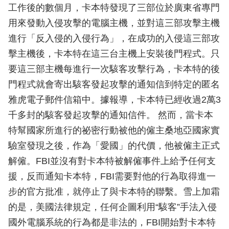
工作後的數個月，卡本特發現了三部位於廣東省專門
用來發動入侵攻擊的電腦主機，並對這三部攻擊主機
進行「反入侵的入侵行為」，在成功的入侵這三部攻
擊主機後，卡本特在這三台主機上安裝後門程式。只
要這三部主機每進行一次駭客攻擊行為，卡本特的後
門程式就會寄出駭客發起攻擊的通知信到特定的匿名
雅虎電子郵件信箱中。據報導，卡本特已經收過2萬3
千多封的駭客發起攻擊的通知信件。 然而，當卡本
特幫國家所進行的祕密行動被他的僱主桑地亞國家實
驗室發現之後，作為「愛國」的代價，他被僱主正式
解僱。FBI並沒有對卡本特被解僱事件上給予任何支
援，反而通知卡本特，FBI需要對他的行為取得進一
步的官方批准，就停止了與卡本特的聯繫。雪上加霜
的是，美國法律規定，任何企圖利用“駭客”手法入侵
國外電腦系統的行為都是非法的，FBI開始對卡本特