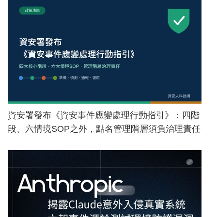
資安署發布《資安事件應變處理行動指引》：四階
段、六情境SOP之外，點名管理階層須負治理責任