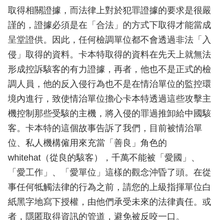
取得相關證據，而法律上對於犯罪證據的要求是很嚴
謹的，證據必須是在「合法」的方式下取得才能當成
呈堂證供。因此，任何檢調單位都不會透過非法「入
侵」取得的資料。卡本特取得的資料在先天上就無法
形成控訴駭客的有力證據，再者，他也不是正式的檢
調人員，他的反入侵行為也不是在情治單位的監控環
境內進行，致使情治單位擔心卡本特透過這些攻擊主
機控制那些受駭的主機，將入侵的罪過推卸給中國駭
客。卡本特的這個故事告訴了我們，目前被情治單
位、私人機構僱用來充當「善良」角色的
whitehat（從良的駭客），千萬不能被「愛國」、
「愛工作」、「愛單位」這樣的觀念沖昏了頭。在從
事任何牴觸法律的行為之前，請您的上級指揮單位白
紙黑字地寫下授權，由他們承受未來的法律責任。或
者，隱匿取得資訊的管道，避免被反咬一口。