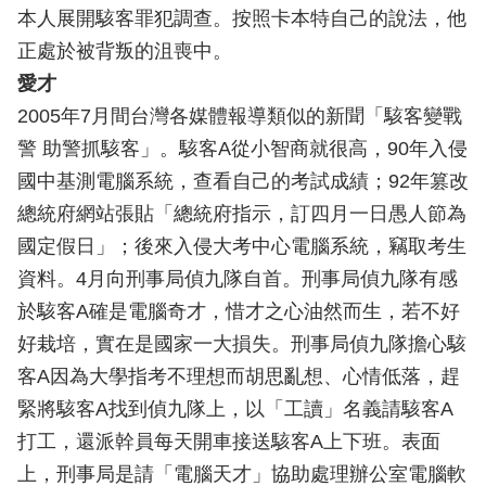
本人展開駭客罪犯調查。按照卡本特自己的說法，他
正處於被背叛的沮喪中。
愛才
2005年7月間台灣各媒體報導類似的新聞「駭客變戰
警 助警抓駭客」。駭客A從小智商就很高，90年入侵
國中基測電腦系統，查看自己的考試成績；92年篡改
總統府網站張貼「總統府指示，訂四月一日愚人節為
國定假日」；後來入侵大考中心電腦系統，竊取考生
資料。4月向刑事局偵九隊自首。刑事局偵九隊有感
於駭客A確是電腦奇才，惜才之心油然而生，若不好
好栽培，實在是國家一大損失。刑事局偵九隊擔心駭
客A因為大學指考不理想而胡思亂想、心情低落，趕
緊將駭客A找到偵九隊上，以「工讀」名義請駭客A
打工，還派幹員每天開車接送駭客A上下班。表面
上，刑事局是請「電腦天才」協助處理辦公室電腦軟