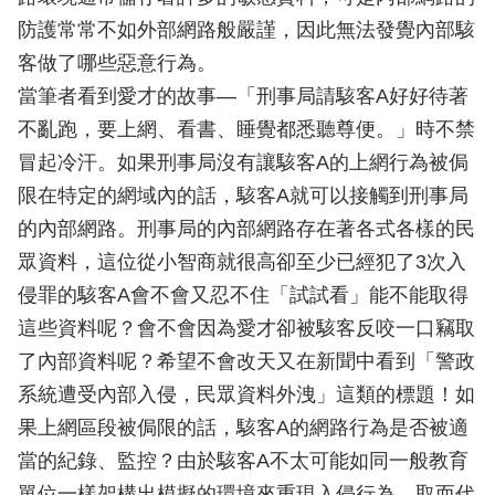
防護常常不如外部網路般嚴謹，因此無法發覺內部駭
客做了哪些惡意行為。
當筆者看到愛才的故事―「刑事局請駭客A好好待著
不亂跑，要上網、看書、睡覺都悉聽尊便。」時不禁
冒起冷汗。如果刑事局沒有讓駭客A的上網行為被侷
限在特定的網域內的話，駭客A就可以接觸到刑事局
的內部網路。刑事局的內部網路存在著各式各樣的民
眾資料，這位從小智商就很高卻至少已經犯了3次入
侵罪的駭客A會不會又忍不住「試試看」能不能取得
這些資料呢？會不會因為愛才卻被駭客反咬一口竊取
了內部資料呢？希望不會改天又在新聞中看到「警政
系統遭受內部入侵，民眾資料外洩」這類的標題！如
果上網區段被侷限的話，駭客A的網路行為是否被適
當的紀錄、監控？由於駭客A不太可能如同一般教育
單位一樣架構出模擬的環境來重現入侵行為，取而代