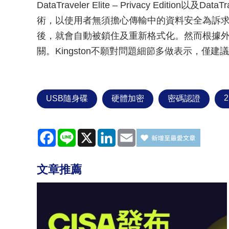
DataTraveler Elite – Privacy Edition以及D
術，以使用者無須擔心傳輸中的資料安全為訴求
後，就會自動被鎖住及重新格式化。然而根據
關。Kingston不願對問題細節多做表示，僅
2
USB隨身碟
硬體加密
密碼認證
Facebook
Line
X
LinkedIn
Email
文章推薦