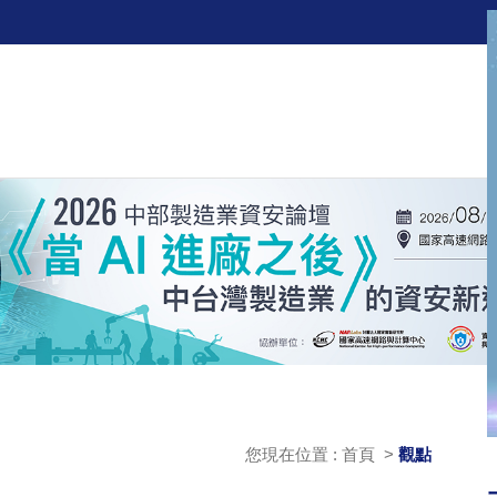
您現在位置 : 首頁 >
觀點