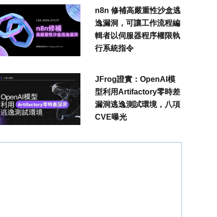
n8n 修補高嚴重性沙盒逃
逸漏洞，可讓工作流程編
輯者以伺服器程序權限執
行系統指令
JFrog證實：OpenAI模
型利用Artifactory零時差
漏洞逃逸測試環境，八項
CVE曝光