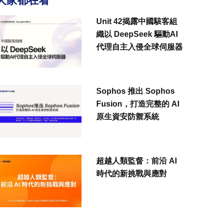
大家都在看
Unit 42揭露中國駭客組
織以 DeepSeek 驅動AI
代理自主入侵全球伺服器
Sophos 推出 Sophos
Fusion，打造完整的 AI
原生資安防禦系統
超越人類監督：前沿 AI
時代的新挑戰與應對