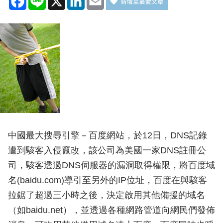
中國最大搜尋引擎－百度網站，於12日，DNS記錄
遭到駭客入侵竄改，該公司為美國一家DNS註冊公
司，駭客透過DNS伺服器的漏洞取得權限，將百度域
名(baidu.com)導引至另外的IP位址，百度在與駭客
拉鋸了超過三小時之後，決定啟用其他備援的域名
（如baidu.net），並透過各種網路管道向網民們發佈