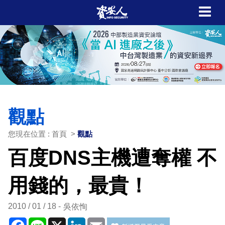
觀點
您現在位置 : 首頁 >
觀點
百度DNS主機遭奪權 不
用錢的，最貴！
2010 / 01 / 18
吳依恂
Facebook
Line
X
LinkedIn
Email