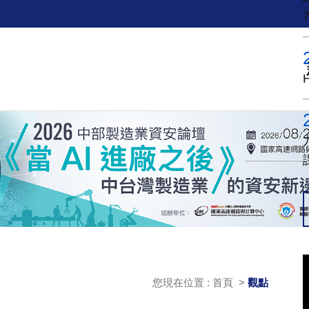
您現在位置 : 首頁 >
觀點