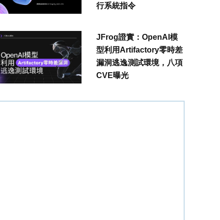
行系統指令
JFrog證實：OpenAI模
型利用Artifactory零時差
漏洞逃逸測試環境，八項
CVE曝光