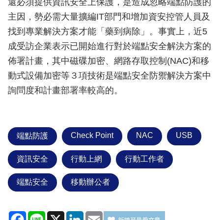
還必須提供資訊安全上保護，是造成忽略端點防護的
主因，勢必需大量擴編IT部門和增加資安控管人員及
找到專業解決方案才能「藥到病除」。事實上，近5
成受訪企業表示已開始進行對於端點安全解決方案的
佈署計畫，其中磁碟加密、網路存取控制(NAC)和移
動式設備加密等３項技術是端點安全防禦解決方案中
詢問度和計畫部署率較高的。
Check Point
NAC
USB
端點防護
資訊安全
行動上網
行動工作者
端點安全
移動辦公者
Facebook
Line
X
LinkedIn
Email