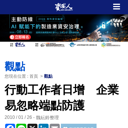
觀點
您現在位置 : 首頁 >
觀點
行動工作者日增 企業
易忽略端點防護
2010 / 01 / 26
魏紜鈴整理
Facebook
Line
X
LinkedIn
Email