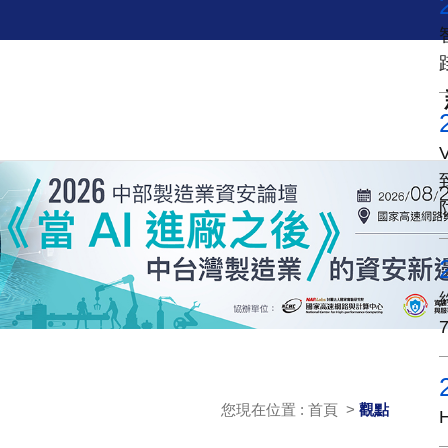
您現在位置 : 首頁 >
觀點