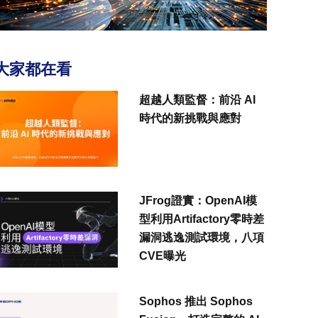
大家都在看
超越人類監督：前沿 AI
時代的新挑戰與應對
JFrog證實：OpenAI模
型利用Artifactory零時差
漏洞逃逸測試環境，八項
CVE曝光
Sophos 推出 Sophos