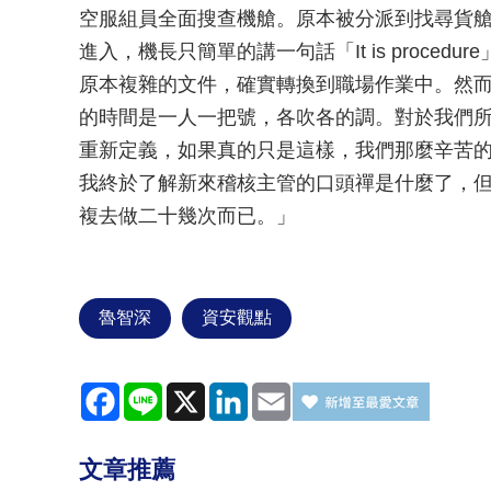
空服組員全面搜查機艙。原本被分派到找尋貨
進入，機長只簡單的講一句話「It is proce
原本複雜的文件，確實轉換到職場作業中。然
的時間是一人一把號，各吹各的調。對於我們
重新定義，如果真的只是這樣，我們那麼辛苦
我終於了解新來稽核主管的口頭禪是什麼了，
複去做二十幾次而已。」
魯智深
資安觀點
Facebook
Line
X
LinkedIn
Email
文章推薦