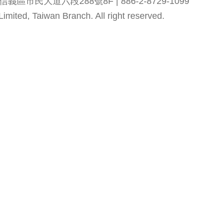
市民大道六段288號8F | 886-2-8729-1099
mited, Taiwan Branch. All right reserved.