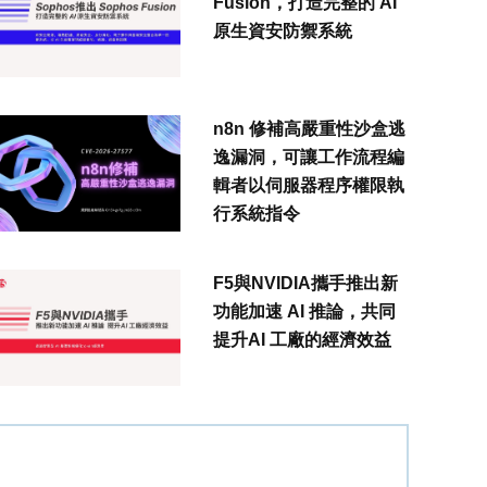
Fusion，打造完整的 AI
原生資安防禦系統
n8n 修補高嚴重性沙盒逃
逸漏洞，可讓工作流程編
輯者以伺服器程序權限執
行系統指令
F5與NVIDIA攜手推出新
功能加速 AI 推論，共同
提升AI 工廠的經濟效益