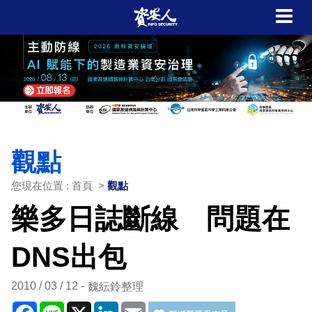
觀點
您現在位置 : 首頁 >
觀點
樂多日誌斷線 問題在
DNS出包
2010 / 03 / 12
魏紜鈴整理
Facebook
Line
X
LinkedIn
Email