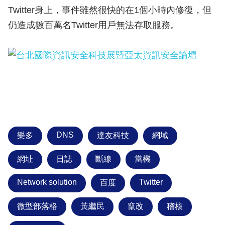
Twitter身上，事件雖然很快的在1個小時內修復，但
仍造成數百萬名Twitter用戶無法存取服務。
DNS
樂多
達友科技
網域
網址
日誌
斷線
當機
Network solution
Twitter
百度
微型部落格
黃繼民
竄改
稽核