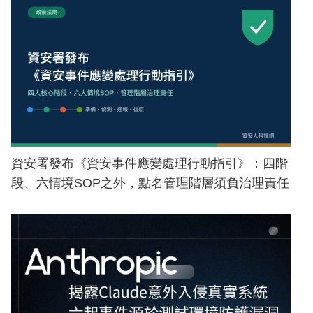
資安署發布《資安事件應變處理行動指引》：四階
段、六情境SOP之外，點名管理階層須負治理責任