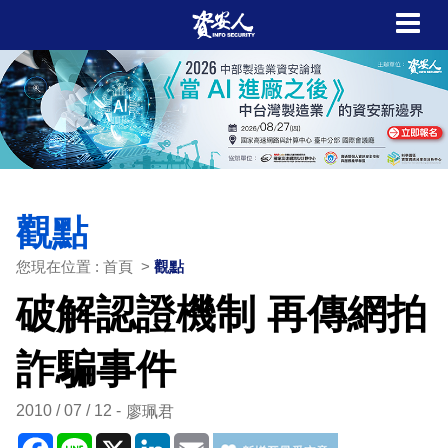
觀點
您現在位置 : 首頁 >
觀點
破解認證機制 再傳網拍
詐騙事件
2010 / 07 / 12
廖珮君
Facebook
Line
X
LinkedIn
Email