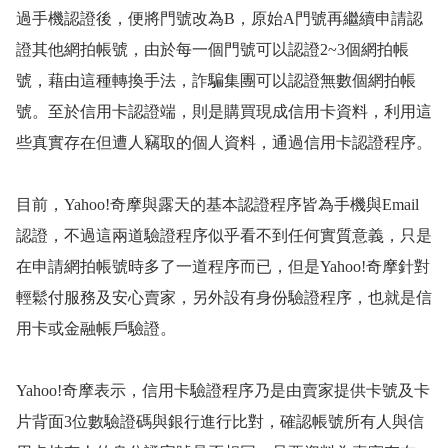
過手機認證後，便將門號改為
B
，原始
A
門號再繼續申請認
證其他網拍帳號，由於每一個門號可以認證
2~3
個網拍帳
號，藉由這種轉換手法，詐騙集團可以認證無數個網拍帳
號。至於信用卡認證端，則是購買現成信用卡資料，利用這
些真實存在但遭人竊取的個人資料，通過信用卡認證程序。
目前，
Yahoo!
奇摩與露天的基本認證程序皆為手機與
Email
認證，不過這兩道驗證程序似乎看不到任何實質意義，只是
在申請網拍帳號時多了一道程序而已，但是
Yahoo!
奇摩針對
輕鬆付服務及安心賣家，另外設有身份驗證程序，也就是信
用卡或金融帳戶驗證。
Yahoo!
奇摩表示，信用卡驗證程序乃是由賣家提供卡號及卡
片背面
3
位數驗證碼與銀行進行比對，確認帳號所有人與信