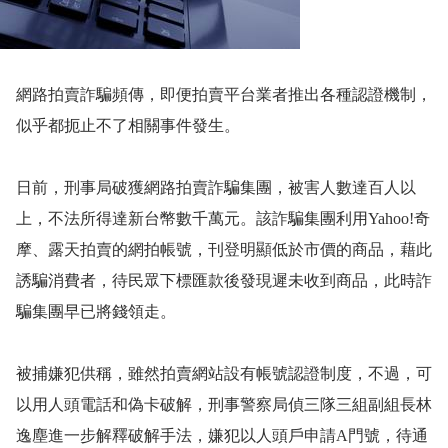
網路拍賣詐騙頻傳，即便拍賣平台業者推出各種認證機制，
似乎都扼止不了相關事件發生。
日前，刑事局破獲網路拍賣詐騙集團，被害人數達百人以
上，不法所得達新台幣數千萬元。該詐騙集團利用
Yahoo!
奇
摩、露天拍賣的網拍帳號，刊登明顯低於市價的商品，藉此
誘騙消費者，待民眾下標匯款後發現遲未收到商品，此時詐
騙集團早已將錢領走。
被捕嫌犯供稱，雖然拍賣網站設有帳號認證制度，不過，可
以用人頭電話和偽卡破解，刑事警察局偵三隊三組副組長林
逸塵進一步解釋破解手法，嫌犯以人頭戶申請
A
門號，待通