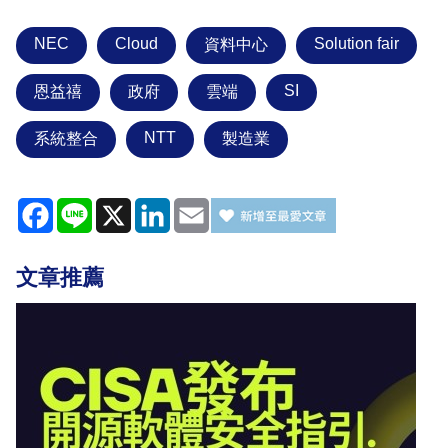
NEC
Cloud
Solution fair
資料中心
SI
恩益禧
政府
雲端
NTT
系統整合
製造業
Facebook
Line
X
LinkedIn
Email
文章推薦