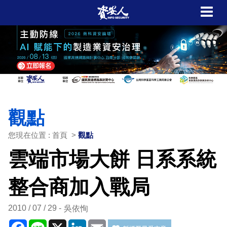
觀點
您現在位置 : 首頁 >
觀點
雲端市場大餅 日系系統
整合商加入戰局
2010 / 07 / 29
吳依恂
Facebook
Line
X
LinkedIn
Email