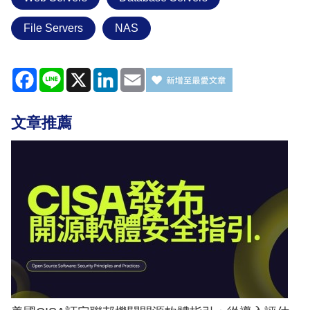
File Servers
NAS
Facebook
Line
X
LinkedIn
Email
文章推薦