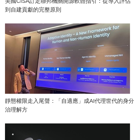
美國CISA訂定聯邦機關開源軟體指引：從導入評估
到自建貢獻的完整原則
靜態權限走入尾聲：「自適應」成AI代理世代的身分
治理解方