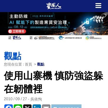
觀點
您現在位置 : 首頁 >
觀點
使用山寨機 慎防強盜躲
在韌體裡
2010 / 09 / 27
吳依恂
Facebook
Line
X
LinkedIn
Email