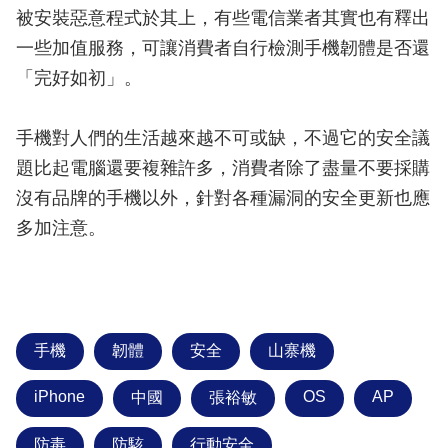
被安裝惡意程式於其上，有些電信業者其實也有釋出
一些加值服務，可讓消費者自行檢測手機韌體是否還
「完好如初」。
手機對人們的生活越來越不可或缺，不過它的安全議
題比起電腦還要複雜許多，消費者除了盡量不要採購
沒有品牌的手機以外，針對各種漏洞的安全更新也應
多加注意。
手機
韌體
安全
山寨機
iPhone
OS
AP
中國
張裕敏
防毒
防駭
行動安全