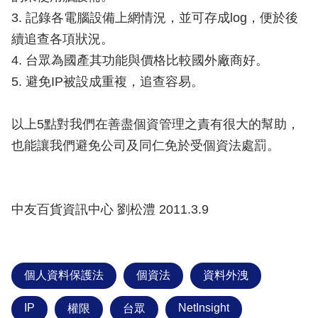
3. 記錄各電腦設備上網情況，並可存成log，便於後
續追查各項狀況。
4. 台眾為國產其功能與價格比較國外廠商好。
5. 避免IP被設成重複，追查容易。
以上5點對我們在善盡個資管理之責有很大的幫助，
也能讓我們避免公司及同仁免於受個資法處罰。
中友百貨資訊中心 劉松澧 2011.3.9
個人資料保護法
個資法
資料外洩
IP
NetInsight
權限
台眾