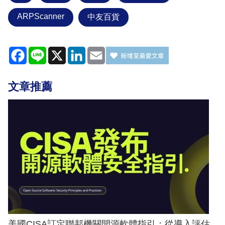
ARPScanner
中友百貨
Facebook
Line
X
LinkedIn
Email
文章推薦
美國CISA訂定聯邦機關開源軟體指引：從導入評估