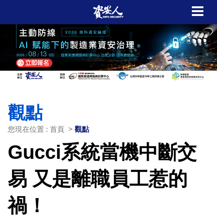
觀點
您現在位置 : 首頁 >
觀點
Gucci系統當機中斷交
易 又是離職員工惹的
禍！