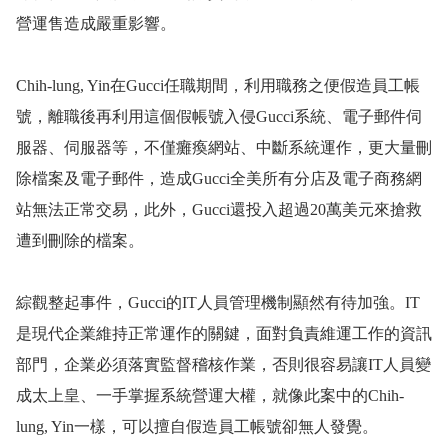
營運售造成嚴重影響。
Chih-lung, Yin
在
Gucci
任職期間，利用職務之便假造員工帳
號，離職後再利用這個假帳號入侵
Gucci
系統、電子郵件伺
服器、伺服器等，不僅癱瘓網站、中斷系統運作，更大量刪
除檔案及電子郵件，造成
Gucci
全美所有分店及電子商務網
站無法正常交易，此外，
Gucci
還投入超過
20
萬美元來搶救
遭到刪除的檔案。
綜觀整起事件，
Gucci
的
IT
人員管理機制顯然有待加強。
IT
是現代企業維持正常運作的關鍵，面對負責維運工作的資訊
部門，企業必須落實監督稽核作業，否則很容易讓
IT
人員變
成太上皇、一手掌握系統營運大權，就像此案中的
Chih-
lung, Yin
一樣，可以擅自假造員工帳號卻無人發覺。