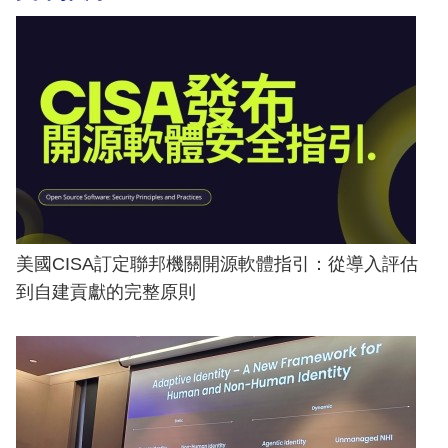
美國CISA訂定聯邦機關開源軟體指引：從導入評估
到自建貢獻的完整原則