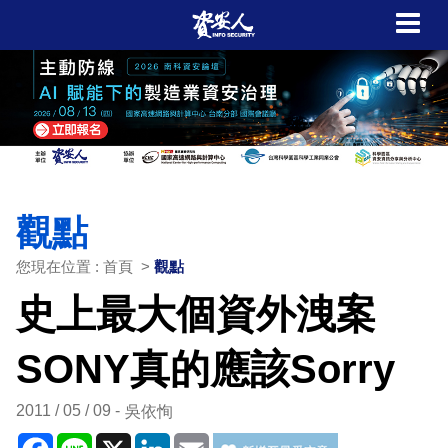
觀點
您現在位置 : 首頁 >
觀點
史上最大個資外洩案
SONY真的應該Sorry
2011 / 05 / 09
吳依恂
Facebook
Line
X
LinkedIn
Email