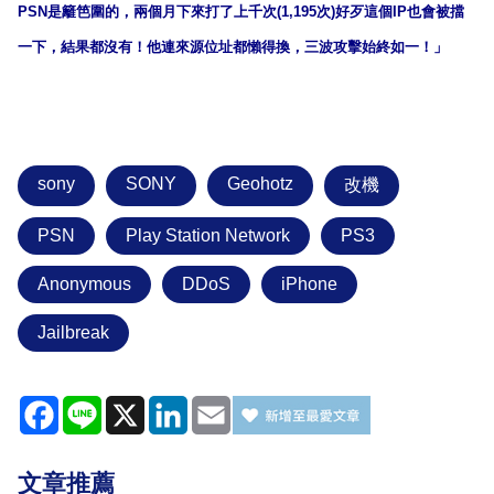
PSN是籬笆圍的，兩個月下來打了上千次(1,195次)好歹這個IP也會被擋
一下，結果都沒有！他連來源位址都懶得換，三波攻擊始終如一！」
sony
SONY
Geohotz
改機
PSN
Play Station Network
PS3
Anonymous
DDoS
iPhone
Jailbreak
Facebook
Line
X
LinkedIn
Email
文章推薦