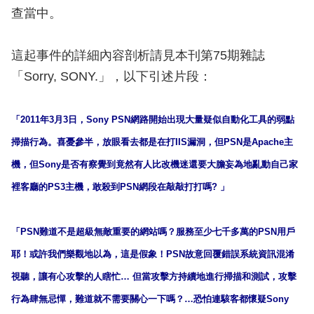
查當中。
這起事件的詳細內容剖析請見本刊第75期雜誌
「Sorry, SONY.」，以下引述片段：
「2011年3月3日，Sony PSN網路開始出現大量疑似自動化工具的弱點
掃描行為。喜憂參半，放眼看去都是在打IIS漏洞，但PSN是Apache主
機，但Sony是否有察覺到竟然有人比改機迷還要大膽妄為地亂動自己家
裡客廳的PS3主機，敢殺到PSN網段在敲敲打打嗎? 」
「PSN難道不是超級無敵重要的網站嗎？服務至少七千多萬的PSN用戶
耶！或許我們樂觀地以為，這是假象！PSN故意回覆錯誤系統資訊混淆
視聽，讓有心攻擊的人瞎忙… 但當攻擊方持續地進行掃描和測試，攻擊
行為肆無忌憚，難道就不需要關心一下嗎？…恐怕連駭客都懷疑Sony