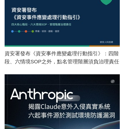
資安署發布《資安事件應變處理行動指引》：四階
段、六情境SOP之外，點名管理階層須負治理責任