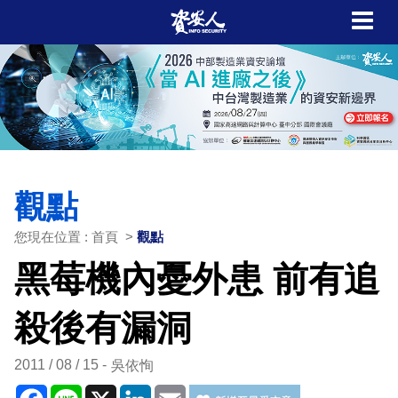
觀點
您現在位置 : 首頁 >
觀點
黑莓機內憂外患 前有追
殺後有漏洞
2011 / 08 / 15
吳依恂
Facebook
Line
X
LinkedIn
Email