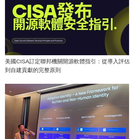
美國CISA訂定聯邦機關開源軟體指引：從導入評估
到自建貢獻的完整原則