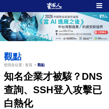
觀點
您現在位置 : 首頁 >
觀點
知名企業才被駭？DNS
查詢、SSH登入攻擊已
白熱化