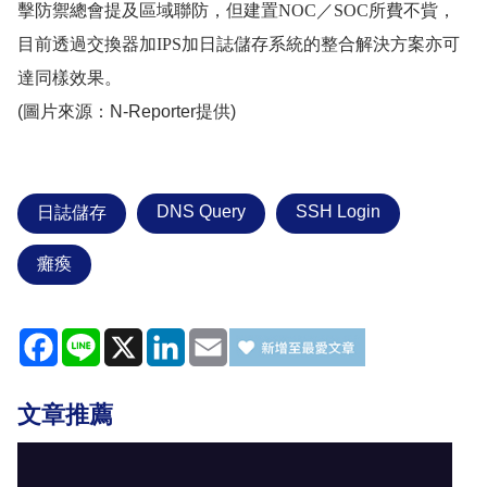
擊防禦總會提及區域聯防，但建置
NOC
／
SOC
所費不貲，
目前透過交換器加
IPS
加日誌儲存系統的整合解決方案亦可
達同樣效果。
(圖片來源：N-Reporter提供)
DNS Query
SSH Login
日誌儲存
癱瘓
Facebook
Line
X
LinkedIn
Email
文章推薦