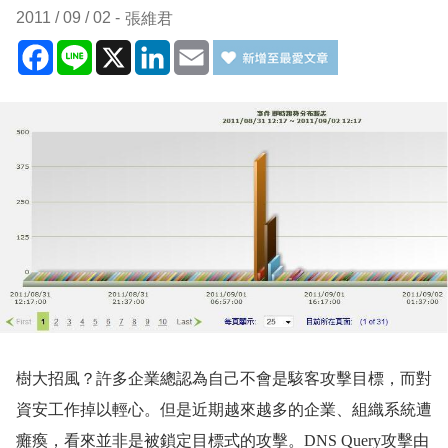
2011 / 09 / 02
張維君
Facebook
Line
X
LinkedIn
Email
樹大招風？許多企業總認為自己不會是駭客攻擊目標，而對
資安工作掉以輕心。但是近期越來越多的企業、組織系統遭
癱瘓，看來並非是被鎖定目標式的攻擊。
DNS Query
攻擊由