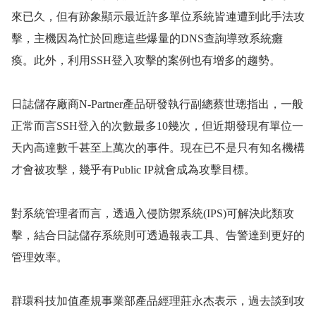
來已久，但有跡象顯示最近許多單位系統皆連遭到此手法攻
擊，主機因為忙於回應這些爆量的
DNS
查詢導致系統癱
瘓。此外，利用
SSH
登入攻擊的案例也有增多的趨勢。
日誌儲存廠商
N-Partner
產品研發執行副總蔡世璁指出，一般
正常而言
SSH
登入的次數最多
10
幾次，但近期發現有單位一
天內高達數千甚至上萬次的事件。現在已不是只有知名機構
才會被攻擊，幾乎有
Public IP
就會成為攻擊目標。
對系統管理者而言，透過入侵防禦系統
(IPS)
可解決此類攻
擊，結合日誌儲存系統則可透過報表工具、告警達到更好的
管理效率。
群環科技加值產規事業部產品經理莊永杰表示，過去談到攻