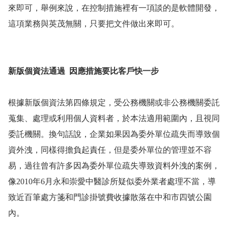
來即可，舉例來說，在控制措施裡有一項談的是軟體開發，
這項業務與英茂無關，只要把文件做出來即可。
新版個資法通過
因應措施要比客戶快一步
根據新版個資法第四條規定，受公務機關或非公務機關委託
蒐集、處理或利用個人資料者，於本法適用範圍內，且視同
委託機關。換句話說，企業如果因為委外單位疏失而導致個
資外洩，同樣得擔負起責任，但是委外單位的管理並不容
易，過往曾有許多因為委外單位疏失導致資料外洩的案例，
像
2010
年
6
月永和崇愛中醫診所疑似委外業者處理不當，導
致近百筆處方箋和門診掛號費收據散落在中和市四號公園
內。