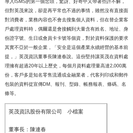
導入
ISMS
的第一個念頭，驚訝、好奇中又帶著些許不解，
但對英茂來說，卻是再平常也不過的事情，雖然沒有直接面
對消費者，業務內容也不會去搜集個人資料，但在替企業客
戶處理資料時，偶爾還是會接觸到大量含有姓名、地址、身
份證字號、生日或會員卡卡號等個資，對於資料保護的要求
其實不亞於一般企業，「安全是這個產業永續經營的基本前
提，」英茂資訊董事長陳連春說。這份堅持讓英茂在資料處
理擁有超過
20
年以上歷史，每個月資料處理量高達
2,000
萬
份，客戶多是知名零售流通或金融業者，代客列印或和郵件
包裝的資料從宣傳
DM
、報刊、型錄、帳務報表、條碼、名
條等。
英茂資訊股份有限公司 小檔案
董事長：陳連春