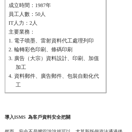
成立時間：
1987
年
員工人數：
50
人
IT
人力：
2
人
主要業務：
1.
電子噴墨、雷射資料代工處理列印
2.
輪轉彩色印刷、條碼印刷
3.
廣告（大宗）資料設計、印刷、加值
加工
4.
資料郵件、廣告郵件、包裝自動化代
工
導入
ISMS
為客戶資料安全把關
然而，安全不是嘴巴說說就可以，尤其新版個資法通過後，