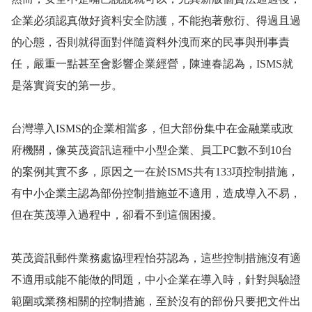
企業必須認真做好資料安全防護，不能抱著敷衍、得過且過
的心態，否則就得面對伴隨資料外洩而來的民事與刑事責
任，嚴重一點甚至會影響企業經營，陳連春認為，
ISMS
就
是落實資安的第一步。
台灣導入
ISMS
的企業相當多，但大部份集中在金融業或政
府機關，像英茂資訊這種中小型企業、員工
PC
數不到
10
台
的案例其實不多，原因之一在於
ISMS
共有
133
項控制措施，
有中小企業主認為部份控制措施並不適用，造成導入不易，
但在英茂導入過程中，卻看不到這個困擾。
英茂資訊郵件業務處協理程怡芬認為，這些控制措施沒有適
不適用或能不能做的問題，中小企業在導入時，針對與驗證
範圍或業務相關的控制措施，至於沒有的部份只要把文件出