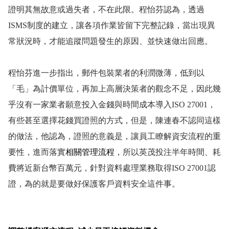
證明其無故意或過失者，不在此限。程怡芬認為，透過
ISMS
制度的建立，讓各項作業皆留下完整記錄，當出現異
常狀況時，才能追蹤問題發生的原因、並快速做出回應。
程怡芬進一步指出，郵件包裝業者的利潤微薄，低到以
「毛」為計價單位，再加上高層決策者的觀念不足，因此幾
乎沒有一家業者願意投入金錢與時間成本導入
ISO 27001
，
有些甚至選擇花錢買證照的方式，但是，陳連春不認同這樣
的做法，他認為，證照的意義是，讓員工瞭解資安流程的重
要性，進而落實
相關管理流程
，所以英茂投注半年時間、耗
費將近新台幣百萬元，針對資料處理業務取得
ISO 27001
認
證，為的就是要做好保護客戶資料安全這件事。