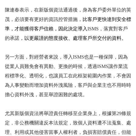
陳連春表示，在新版個資法通過後，身為客戶委外單位的英
茂，必須要有更好的資訊控管措施，
比客戶更快達到安全標
準，才能獲得客戶信賴，因此決定導入
ISMS
，落實對客戶
的承諾
，以更嚴謹的態度接收、處理客戶所交付的資料。
另一方面，對經營者來說，導入
ISMS
也是一種保障，因為
從業人員難免會有異動、更換的時候，透過
ISMS
讓作業流
程標準化、透明化，也讓員工在此框架範圍內作業，不會因
為人事變動而增加資料外洩風險，客戶與企業主也不用時時
擔心資料外洩，甚至舉證困難的處境。
尤其新版個資法將舉證責任轉移至企業身上，根據第
29
條規
定，非公務機關違反本法規定，致個人資料遭不法蒐集、處
理、利用或其他侵害當事人權利者，負損害賠償責任，但能