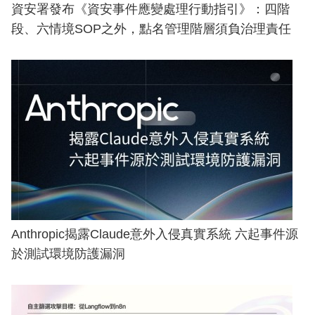
資安署發布《資安事件應變處理行動指引》：四階
段、六情境SOP之外，點名管理階層須負治理責任
Anthropic揭露Claude意外入侵真實系統 六起事件源
於測試環境防護漏洞