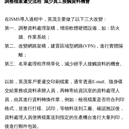
調整檔案遞交流程
減少員工接觸資料機會
在
ISMS
導入過程中，英茂主要做了以下三大改變：
第一、
調整資料處理架構，增添軟體硬體設備，如：防火
牆、作業系統；
第二、
改變網路架構，建置區域型網路
(VPN)
，進行實體隔
離；
第三、
名單處理程序簡單化，減少經手人接觸資料的機會。
以前，英茂客戶要遞交印刷檔案，通常透過
E-mail
、隨身碟
交給業務或資料承辦人員，再轉寄給資訊室的資料處理人
員，由其進行資料轉換作業，例如：檢視檔案是否符合列印
格式，並進行打樣、試印，等物料送到工廠、確認無誤後，
資料處理人員便將檔案送到指定的生產機台進行大量列印，
後進行郵件包裝。