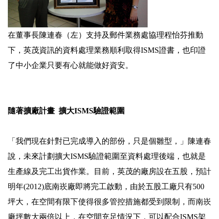
在董事長陳連春（左）支持及郵件業務處協理程怡芬推動
下，英茂資訊的資料處理業務順利取得
ISMS
證書，也印證
了中小企業只要有心就能做好資安。
隨著擴廠計畫
擴大
ISMS
驗證範圍
「我們現在針對已完成導入的部份，只是個雛型，」陳連春
說，未來計劃擴大
ISMS
驗證範圍至資料處理後端，也就是
生產線及完工出貨作業。目前，英茂的廠房設在五股，預計
明年
(2012)
底南崁廠即將完工啟動，由於五股工廠只有
500
坪
大，在空間有限下使得很多管控措施都受到限制，而南崁
廠坪數大兩倍以上，在空間充足情況下，可以配合
ISMS
架