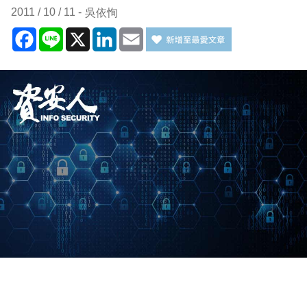
2011 / 10 / 11
吳依恂
Facebook
Line
X
LinkedIn
Email