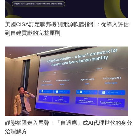
美國CISA訂定聯邦機關開源軟體指引：從導入評估
到自建貢獻的完整原則
靜態權限走入尾聲：「自適應」成AI代理世代的身分
治理解方