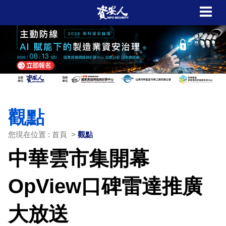
觀點
您現在位置 : 首頁 >
觀點
中華雲市集開幕
OpView口碑雷達推廣
大放送