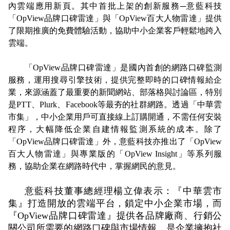
內雲端應用新頁。其中首批上架的創新服務─意藍科技
「OpView品牌口碑雷達」與「OpView百大人物雷達」提供
了限期推廣的免費體驗活動，協助中小企業客戶輕鬆地跨入
雲端。
「OpView品牌口碑雷達」是國內首創的網路口碑監測
服務，運用搜尋引擎技術，提供完整即時的口碑情報給企
業，來源涵蓋了最重要的新聞網站、部落格與討論區，特別
是PTT、Plurk、Facebook等最夯的社群網路。透過「中華雲
市集」，中小企業用戶可直接線上訂購開通，不需任何安裝
程序，大幅降低企業自建情報監測系統的成本。除了
「OpView品牌口碑雷達」外，意藍科技亦推出了「OpView
百大人物雷達」與專業版的
「OpView Insight」等系列服
務，協助企業在網路時代中，掌握網民的意見。
意藍科技董事總經理楊立偉表示：『中華雲市
集』打造開放的雲端平台，鎖定中小企業市場，而
『OpView品牌口碑雷達』提供各品牌廠商、行銷公
關公司所需要的網路口碑與市場情報，是企業擁抱社